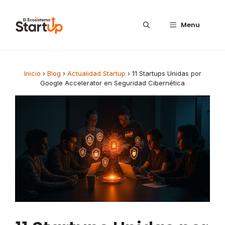
Saltar al contenido
Menu
Inicio
›
Blog
›
Actualidad Startup
›
11 Startups Unidas por
Google Accelerator en Seguridad Cibernética