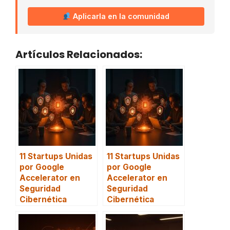
Aplicarla en la comunidad
Artículos Relacionados:
11 Startups Unidas
11 Startups Unidas
por Google
por Google
Accelerator en
Accelerator en
Seguridad
Seguridad
Cibernética
Cibernética