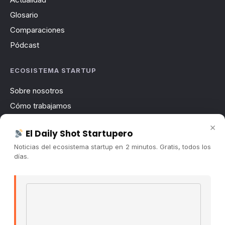
Glosario
Comparaciones
Pódcast
ECOSISTEMA STARTUP
Sobre nosotros
Cómo trabajamos
Newsletter
×
El Daily Shot Startupero
Contacto
Noticias del ecosistema startup en 2 minutos. Gratis, todos los
Publicidad
días.
Convocatorias
Email address
COMUNIDAD
Comunidad (Skool) ↗