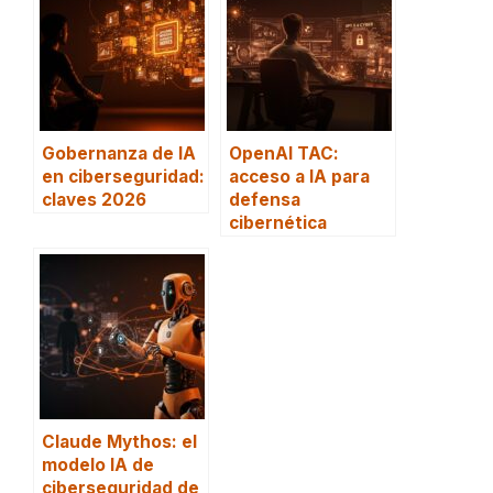
Gobernanza de IA
OpenAI TAC:
en ciberseguridad:
acceso a IA para
claves 2026
defensa
cibernética
Claude Mythos: el
modelo IA de
ciberseguridad de