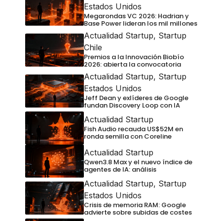
Estados Unidos
Megarondas VC 2026: Hadrian y
Base Power lideran los mil millones
Actualidad Startup
,
Startup
Chile
Premios a la Innovación Biobío
2026: abierta la convocatoria
Actualidad Startup
,
Startup
Estados Unidos
Jeff Dean y exlíderes de Google
fundan Discovery Loop con IA
Actualidad Startup
Fish Audio recauda US$52M en
ronda semilla con Coreline
Actualidad Startup
Qwen3.8 Max y el nuevo índice de
agentes de IA: análisis
Actualidad Startup
,
Startup
Estados Unidos
Crisis de memoria RAM: Google
advierte sobre subidas de costes