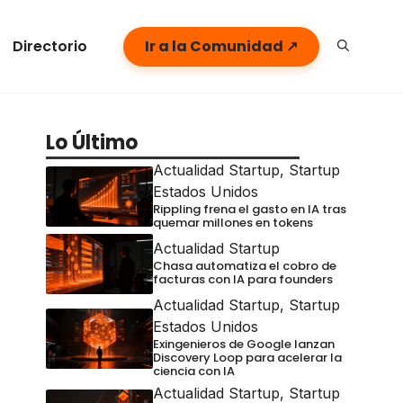
Directorio
Ir a la Comunidad ↗
Lo Último
Actualidad Startup
,
Startup
Estados Unidos
Rippling frena el gasto en IA tras
quemar millones en tokens
Actualidad Startup
Chasa automatiza el cobro de
facturas con IA para founders
Actualidad Startup
,
Startup
Estados Unidos
Exingenieros de Google lanzan
Discovery Loop para acelerar la
ciencia con IA
Actualidad Startup
,
Startup