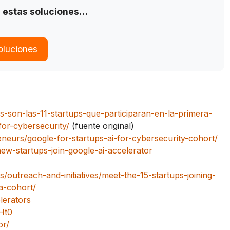
 estas soluciones…
oluciones
as-son-las-11-startups-que-participaran-en-la-primera-
for-cybersecurity/
(fuente original)
reneurs/google-for-startups-ai-for-cybersecurity-cohort/
new-startups-join-google-ai-accelerator
/outreach-and-initiatives/meet-the-15-startups-joining-
a-cohort/
lerators
Ht0
or/