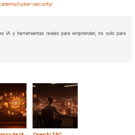
cademy/cyber-security/
es IA y herramientas reales para emprender, no solo para
anza de IA
OpenAI TAC: