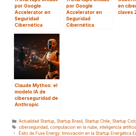
por Google
por Google
en cibe
Accelerator en
Accelerator en
claves
Seguridad
Seguridad
Cibernética
Cibernética
Claude Mythos: el
modelo IA de
ciberseguridad de
Anthropic
Categorías
Actualidad Startup
,
Startup Brasil
,
Startup Chile
,
Startup Col
Etiquetas
ciberseguridad
,
computacion en la nube
,
inteligencia artifici
Éxito de Fuse Energy: Innovación en la Startup Energética 