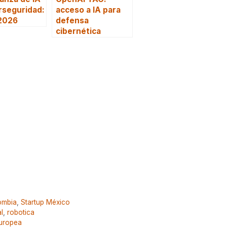
rseguridad:
acceso a IA para
 2026
defensa
cibernética
ombia
,
Startup México
al
,
robotica
Europea