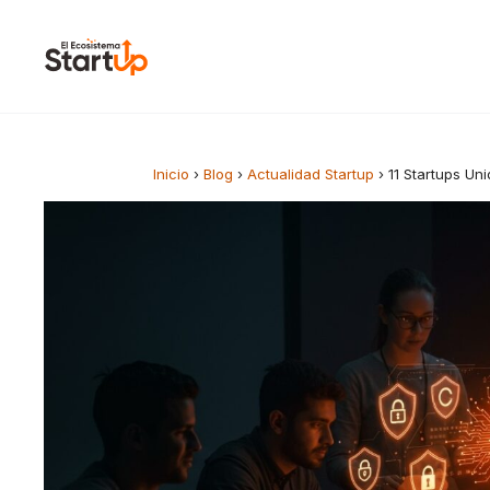
Saltar al contenido
Inicio
›
Blog
›
Actualidad Startup
›
11 Startups Un