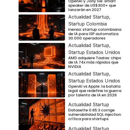
OpenAI y Jony Ive: smart
speaker de US$300+ que
lanzarán en 2027
Actualidad Startup
,
Startup Colombia
Inerxia: startup colombiana
de IA para ISP automatiza
30.000 operadores
Actualidad Startup
,
Startup Estados Unidos
AMD adquiere Taalas: chips
de IA 74x más rápidos que
NVIDIA
Actualidad Startup
,
Startup Estados Unidos
OpenAI vs Apple: la batalla
legal que redefine la guerra
por talento de IA en 2026
Actualidad Startup
Datasette 0.65.3 corrige
vulnerabilidad SQL injection
crítica para startups
Actualidad Startup