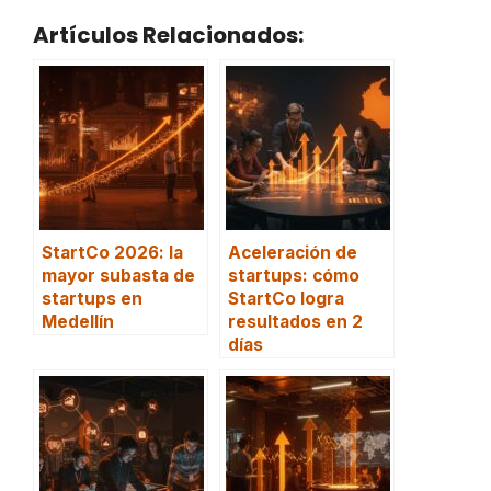
Artículos Relacionados:
StartCo 2026: la
Aceleración de
mayor subasta de
startups: cómo
startups en
StartCo logra
Medellín
resultados en 2
días