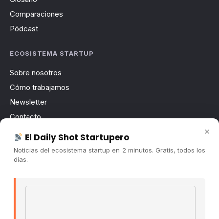
Comparaciones
Pódcast
ECOSISTEMA STARTUP
Sobre nosotros
Cómo trabajamos
Newsletter
Contacto
×
Publicidad
El Daily Shot Startupero
Convocatorias
Noticias del ecosistema startup en 2 minutos. Gratis, todos los
días.
COMUNIDAD
Comunidad (Skool) ↗
Email address
Blog Cristian Tala ↗