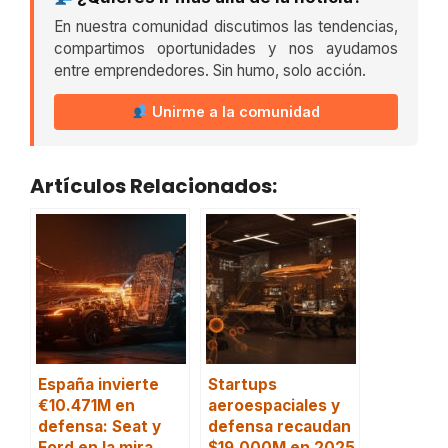
En nuestra comunidad discutimos las tendencias,
compartimos oportunidades y nos ayudamos
entre emprendedores. Sin humo, solo acción.
Unirme a la comunidad
Artículos Relacionados:
España invierte
Startups
€10.471M en
aeroespaciales y
defensa: Seat y
defensa recaudan
Ford en la mira
$19.000M en 2025