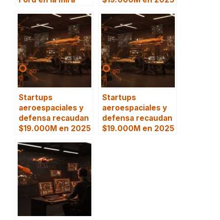
Startups
Startups
aeroespaciales y
aeroespaciales y
defensa recaudan
defensa recaudan
$19.000M en 2025
$19.000M en 2025