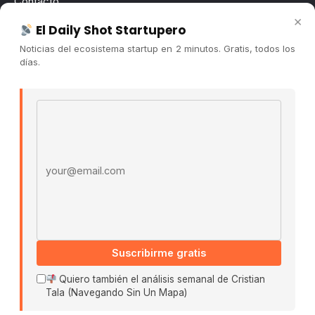
Contacto
×
Publicidad
El Daily Shot Startupero
Convocatorias
Noticias del ecosistema startup en 2 minutos. Gratis, todos los
días.
COMUNIDAD
Comunidad (Skool) ↗
Email address
Blog Cristian Tala ↗
Es La Hora de Aprender ↗
© 2026 El Ecosistema Startup. Todos los derechos
reservados.
Políticas De Privacidad · Términos De Uso
Suscribirme gratis
Buscar:
Quiero también el análisis semanal de Cristian
Tala (Navegando Sin Un Mapa)