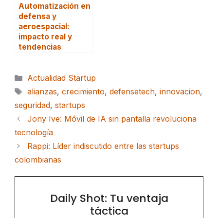
Automatización en
defensa y
aeroespacial:
impacto real y
tendencias
Categorías
Actualidad Startup
Etiquetas
alianzas
,
crecimiento
,
defensetech
,
innovacion
,
seguridad
,
startups
Jony Ive: Móvil de IA sin pantalla revoluciona
tecnología
Rappi: Líder indiscutido entre las startups
colombianas
Daily Shot: Tu ventaja
táctica