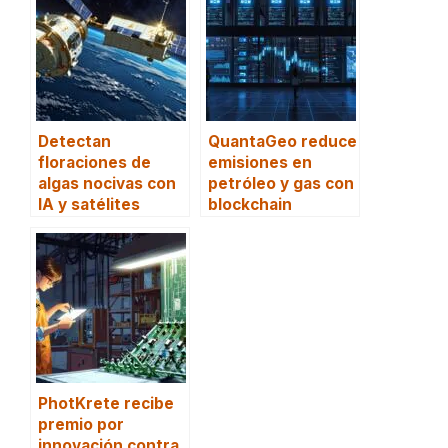
Detectan
QuantaGeo reduce
floraciones de
emisiones en
algas nocivas con
petróleo y gas con
IA y satélites
blockchain
PhotKrete recibe
premio por
innovación contra