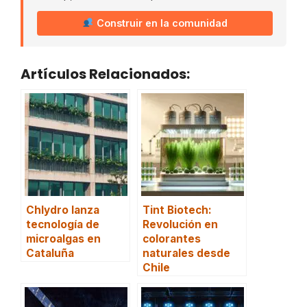
Construir en la comunidad
Artículos Relacionados:
Chlydro lanza
Tint Biotech:
tecnología de
Revolución en
microalgas en
colorantes
Cataluña
naturales desde
Chile