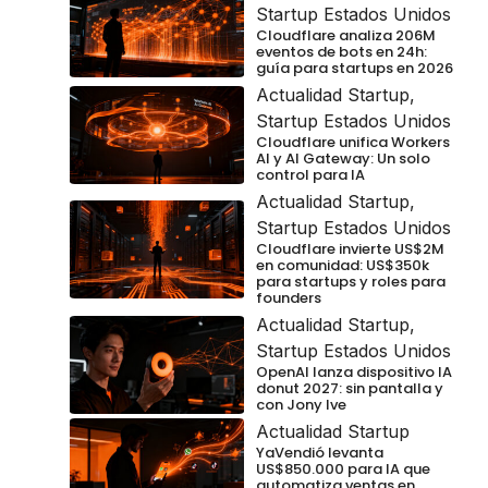
Startup Estados Unidos
Cloudflare analiza 206M
eventos de bots en 24h:
guía para startups en 2026
Actualidad Startup
,
Startup Estados Unidos
Cloudflare unifica Workers
AI y AI Gateway: Un solo
control para IA
Actualidad Startup
,
Startup Estados Unidos
Cloudflare invierte US$2M
en comunidad: US$350k
para startups y roles para
founders
Actualidad Startup
,
Startup Estados Unidos
OpenAI lanza dispositivo IA
donut 2027: sin pantalla y
con Jony Ive
Actualidad Startup
YaVendió levanta
US$850.000 para IA que
automatiza ventas en