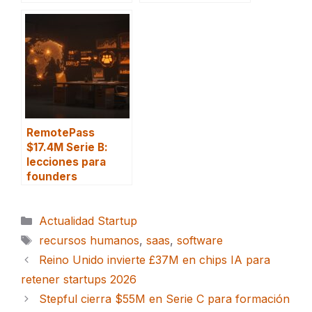
RemotePass
$17.4M Serie B:
lecciones para
founders
Categorías
Actualidad Startup
Etiquetas
recursos humanos
,
saas
,
software
Reino Unido invierte £37M en chips IA para
retener startups 2026
Stepful cierra $55M en Serie C para formación