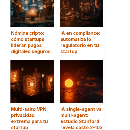
Nómina cripto:
IA en compliance:
cómo startups
automatiza lo
lideran pagos
regulatorio en tu
digitales seguros
startup
Multi-salto VPN:
IA single-agent vs
privacidad
multi-agent:
extrema para tu
estudio Stanford
startup
revela costo 2-10x