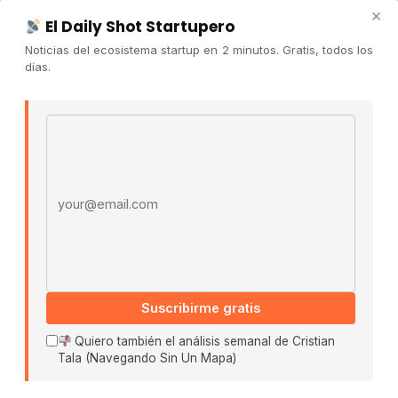
Newsletter
×
El Daily Shot Startupero
Contacto
Noticias del ecosistema startup en 2 minutos. Gratis, todos los
Publicidad
días.
Convocatorias
Email address
COMUNIDAD
Comunidad (Skool) ↗
Blog Cristian Tala ↗
Es La Hora de Aprender ↗
© 2026 El Ecosistema Startup. Todos los derechos
reservados.
Políticas De Privacidad · Términos De Uso
Suscribirme gratis
Quiero también el análisis semanal de Cristian
Tala (Navegando Sin Un Mapa)