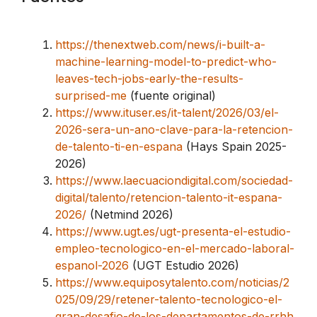
https://thenextweb.com/news/i-built-a-
machine-learning-model-to-predict-who-
leaves-tech-jobs-early-the-results-
surprised-me
(fuente original)
https://www.ituser.es/it-talent/2026/03/el-
2026-sera-un-ano-clave-para-la-retencion-
de-talento-ti-en-espana
(Hays Spain 2025-
2026)
https://www.laecuaciondigital.com/sociedad-
digital/talento/retencion-talento-it-espana-
2026/
(Netmind 2026)
https://www.ugt.es/ugt-presenta-el-estudio-
empleo-tecnologico-en-el-mercado-laboral-
espanol-2026
(UGT Estudio 2026)
https://www.equiposytalento.com/noticias/2
025/09/29/retener-talento-tecnologico-el-
gran-desafio-de-los-departamentos-de-rrhh