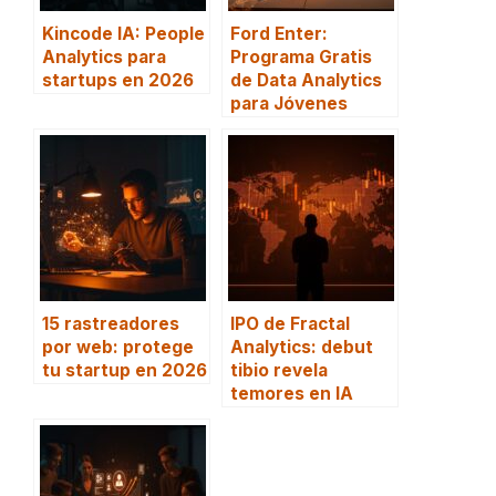
Kincode IA: People
Ford Enter:
Analytics para
Programa Gratis
startups en 2026
de Data Analytics
para Jóvenes
15 rastreadores
IPO de Fractal
por web: protege
Analytics: debut
tu startup en 2026
tibio revela
temores en IA