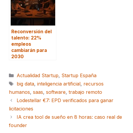
Reconversión del
talento: 22%
empleos
cambiarán para
2030
Categorías
Actualidad Startup
,
Startup España
Etiquetas
big data
,
inteligencia artificial
,
recursos
humanos
,
saas
,
software
,
trabajo remoto
Lodestellar €7: EPD verificados para ganar
licitaciones
IA crea tool de sueño en 8 horas: caso real de
founder