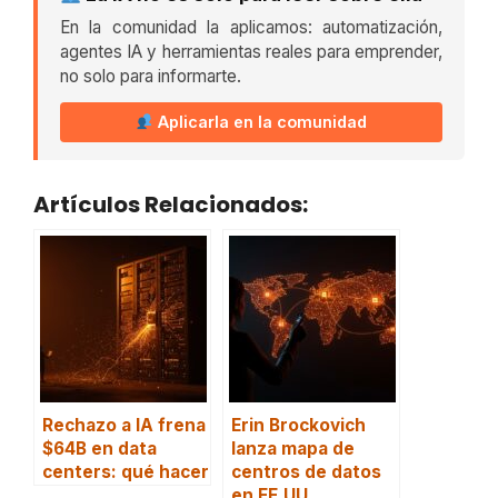
En la comunidad la aplicamos: automatización,
agentes IA y herramientas reales para emprender,
no solo para informarte.
Aplicarla en la comunidad
Artículos Relacionados:
Rechazo a IA frena
Erin Brockovich
$64B en data
lanza mapa de
centers: qué hacer
centros de datos
en EE.UU.