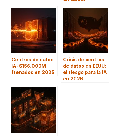
Centros de datos
Crisis de centros
IA: $156.000M
de datos en EEUU:
frenados en 2025
el riesgo para la IA
en 2026