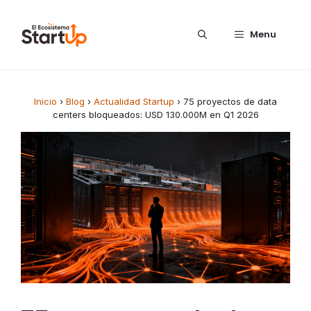
Saltar al contenido
Menu
Inicio
›
Blog
›
Actualidad Startup
›
75 proyectos de data
centers bloqueados: USD 130.000M en Q1 2026