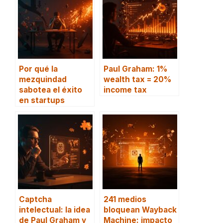
Por qué la
Paul Graham: 1%
mezquindad
wealth tax = 20%
sabotea el éxito
income tax
en startups
Captcha
241 medios
intelectual: la idea
bloquean Wayback
de Paul Graham y
Machine: impacto