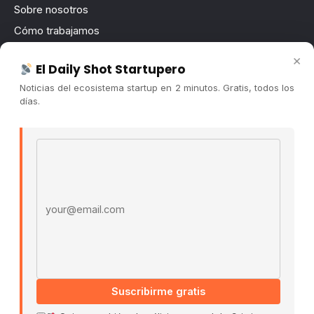
Sobre nosotros
Cómo trabajamos
Newsletter
×
El Daily Shot Startupero
Contacto
Noticias del ecosistema startup en 2 minutos. Gratis, todos los
Publicidad
días.
Convocatorias
Email address
COMUNIDAD
Comunidad (Skool) ↗
Blog Cristian Tala ↗
Es La Hora de Aprender ↗
© 2026 El Ecosistema Startup. Todos los derechos
reservados.
Políticas De Privacidad · Términos De Uso
Suscribirme gratis