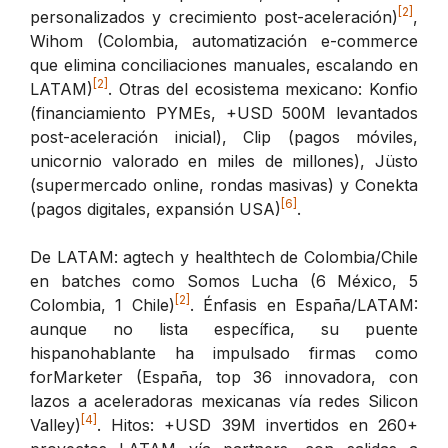
[2]
personalizados y crecimiento post-aceleración)
,
Wihom (Colombia, automatización e-commerce
que elimina conciliaciones manuales, escalando en
[2]
LATAM)
. Otras del ecosistema mexicano: Konfio
(financiamiento PYMEs, +USD 500M levantados
post-aceleración inicial), Clip (pagos móviles,
unicornio valorado en miles de millones), Jüsto
(supermercado online, rondas masivas) y Conekta
[6]
(pagos digitales, expansión USA)
.
De LATAM: agtech y healthtech de Colombia/Chile
en batches como Somos Lucha (6 México, 5
[2]
Colombia, 1 Chile)
. Énfasis en España/LATAM:
aunque no lista específica, su puente
hispanohablante ha impulsado firmas como
forMarketer (España, top 36 innovadora, con
lazos a aceleradoras mexicanas vía redes Silicon
[4]
Valley)
. Hitos: +USD 39M invertidos en 260+