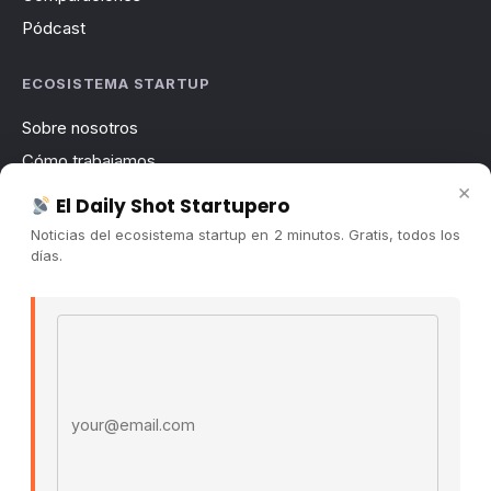
Pódcast
ECOSISTEMA STARTUP
Sobre nosotros
Cómo trabajamos
×
Newsletter
El Daily Shot Startupero
Contacto
Noticias del ecosistema startup en 2 minutos. Gratis, todos los
días.
Publicidad
Convocatorias
Email address
COMUNIDAD
Comunidad (Skool) ↗
Blog Cristian Tala ↗
Es La Hora de Aprender ↗