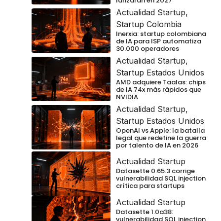
lanzarán en 2027
Actualidad Startup
,
Startup Colombia
Inerxia: startup colombiana
de IA para ISP automatiza
30.000 operadores
Actualidad Startup
,
Startup Estados Unidos
AMD adquiere Taalas: chips
de IA 74x más rápidos que
NVIDIA
Actualidad Startup
,
Startup Estados Unidos
OpenAI vs Apple: la batalla
legal que redefine la guerra
por talento de IA en 2026
Actualidad Startup
Datasette 0.65.3 corrige
vulnerabilidad SQL injection
crítica para startups
Actualidad Startup
Datasette 1.0a38:
vulnerabilidad SQL injection