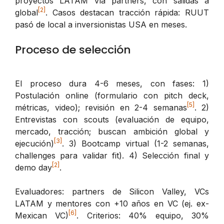
proyectos LATAM vía partners, con salidas a
[2]
global
. Casos destacan tracción rápida: RUUT
pasó de local a inversionistas USA en meses.
Proceso de selección
El proceso dura 4-6 meses, con fases: 1)
Postulación online (formulario con pitch deck,
[5]
métricas, video); revisión en 2-4 semanas
. 2)
Entrevistas con scouts (evaluación de equipo,
mercado, tracción; buscan ambición global y
[3]
ejecución)
. 3) Bootcamp virtual (1-2 semanas,
challenges para validar fit). 4) Selección final y
[2]
demo day
.
Evaluadores: partners de Silicon Valley, VCs
LATAM y mentores con +10 años en VC (ej. ex-
[6]
Mexican VC)
. Criterios: 40% equipo, 30%