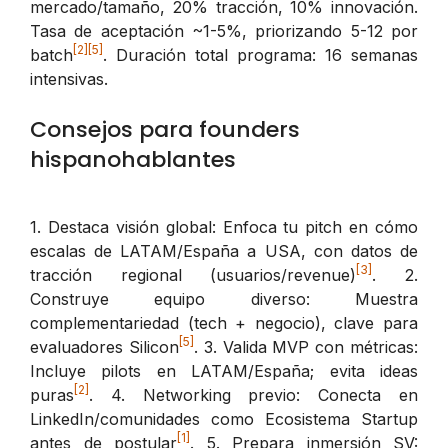
mercado/tamaño, 20% tracción, 10% innovación.
Tasa de aceptación ~1-5%, priorizando 5-12 por
[2]
[5]
batch
. Duración total programa: 16 semanas
intensivas.
Consejos para founders
hispanohablantes
1. Destaca visión global: Enfoca tu pitch en cómo
escalas de LATAM/España a USA, con datos de
[3]
tracción regional (usuarios/revenue)
. 2.
Construye equipo diverso: Muestra
complementariedad (tech + negocio), clave para
[5]
evaluadores Silicon
. 3. Valida MVP con métricas:
Incluye pilots en LATAM/España; evita ideas
[2]
puras
. 4. Networking previo: Conecta en
LinkedIn/comunidades como Ecosistema Startup
[1]
antes de postular
. 5. Prepara inmersión SV: