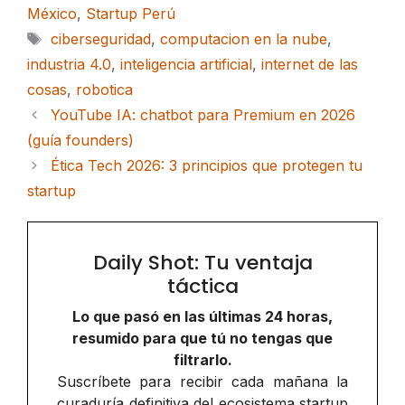
México
,
Startup Perú
Etiquetas
ciberseguridad
,
computacion en la nube
,
industria 4.0
,
inteligencia artificial
,
internet de las
cosas
,
robotica
YouTube IA: chatbot para Premium en 2026
(guía founders)
Ética Tech 2026: 3 principios que protegen tu
startup
Daily Shot: Tu ventaja
táctica
Lo que pasó en las últimas 24 horas,
resumido para que tú no tengas que
filtrarlo.
Suscríbete para recibir cada mañana la
curaduría definitiva del ecosistema startup