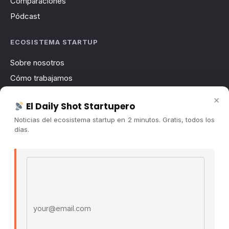
Comparaciones
Pódcast
ECOSISTEMA STARTUP
Sobre nosotros
Cómo trabajamos
Newsletter
×
El Daily Shot Startupero
Contacto
Noticias del ecosistema startup en 2 minutos. Gratis, todos los
Publicidad
días.
Convocatorias
Email address
COMUNIDAD
Comunidad (Skool) ↗
Blog Cristian Tala ↗
Es La Hora de Aprender ↗