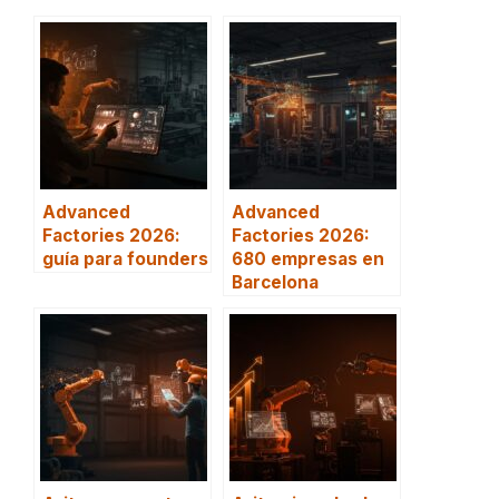
Advanced
Advanced
Factories 2026:
Factories 2026:
guía para founders
680 empresas en
Barcelona