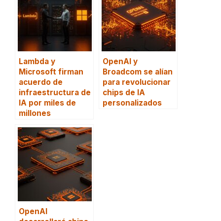
Lambda y
OpenAI y
Microsoft firman
Broadcom se alían
acuerdo de
para revolucionar
infraestructura de
chips de IA
IA por miles de
personalizados
millones
OpenAI