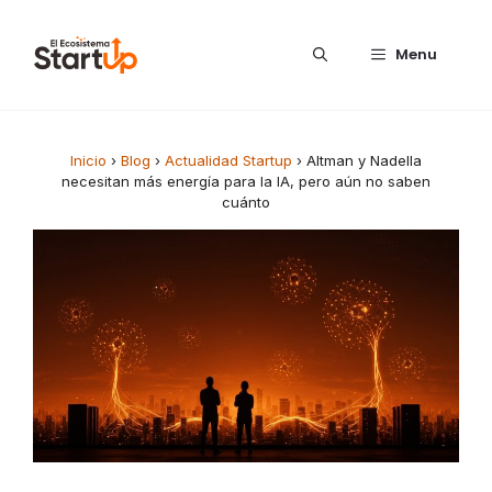
Saltar al contenido
Menu
Inicio
›
Blog
›
Actualidad Startup
›
Altman y Nadella
necesitan más energía para la IA, pero aún no saben
cuánto