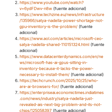
https://www.youtube.com/watch?
v=6ydFDwv-n8w
(fuente adicional)
https://www.techzine.eu/news/infrastructure
/135966/satya-nadella-power-shortage-not-
gpu-inventory-is-the-problem/
(fuente
adicional)
https://www.aol.com/articles/microsoft-ceo-
satya-nadella-shared-110151324.html
(fuente
adicional)
https://www.datacenterdynamics.com/en/ne
ws/microsoft-has-ai-gpus-sitting-in-
inventory-because-it-lacks-the-power-
necessary-to-install-them/
(fuente adicional)
https://techcrunch.com/2025/10/25/who-
are-ai-browsers-for/
(fuente adicional)
https://enterpriseai.economictimes.indiatimes
.com/news/industry/satya-nadella-just-
revealed-ais-next-big-problem-and-its-not-
chips/125058397
(fuente adicional)