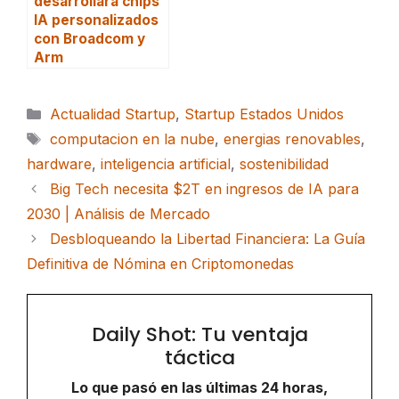
desarrollará chips
IA personalizados
con Broadcom y
Arm
Categorías
Actualidad Startup
,
Startup Estados Unidos
Etiquetas
computacion en la nube
,
energias renovables
,
hardware
,
inteligencia artificial
,
sostenibilidad
Big Tech necesita $2T en ingresos de IA para
2030 | Análisis de Mercado
Desbloqueando la Libertad Financiera: La Guía
Definitiva de Nómina en Criptomonedas
Daily Shot: Tu ventaja
táctica
Lo que pasó en las últimas 24 horas,