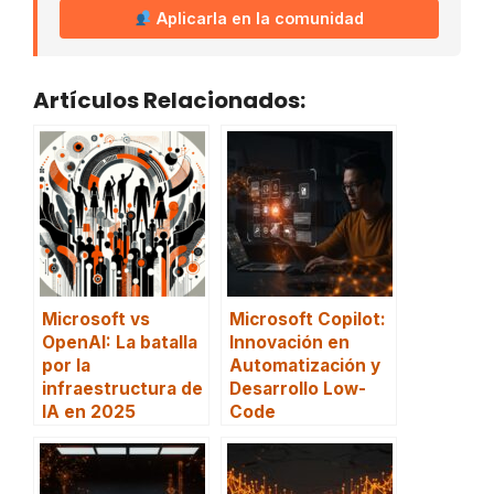
Aplicarla en la comunidad
Artículos Relacionados:
Microsoft vs
Microsoft Copilot:
OpenAI: La batalla
Innovación en
por la
Automatización y
infraestructura de
Desarrollo Low-
IA en 2025
Code