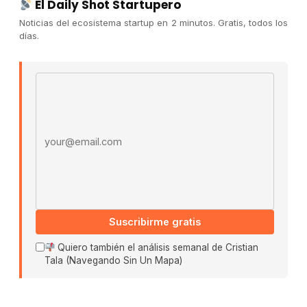
El Daily Shot Startupero
Contacto
Noticias del ecosistema startup en 2 minutos. Gratis, todos los
Publicidad
días.
Convocatorias
Email address
COMUNIDAD
Comunidad (Skool) ↗
Blog Cristian Tala ↗
Es La Hora de Aprender ↗
© 2026 El Ecosistema Startup. Todos los derechos
reservados.
Políticas De Privacidad · Términos De Uso
Suscribirme gratis
Quiero también el análisis semanal de Cristian
Tala (Navegando Sin Un Mapa)