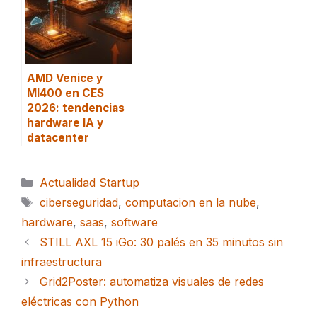
AMD Venice y
MI400 en CES
2026: tendencias
hardware IA y
datacenter
Categorías
Actualidad Startup
Etiquetas
ciberseguridad
,
computacion en la nube
,
hardware
,
saas
,
software
STILL AXL 15 iGo: 30 palés en 35 minutos sin
infraestructura
Grid2Poster: automatiza visuales de redes
eléctricas con Python