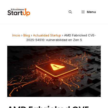
Saltar al contenido
Menu
Inicio
›
Blog
›
Actualidad Startup
›
AMD Fabricked CVE-
2025-54510: vulnerabilidad en Zen 5