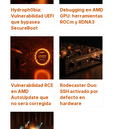
Hydroph0bia:
Debugging en AMD
Vulnerabilidad UEFI
GPU: herramientas
que bypasea
ROCm y RDNA3
SecureBoot
Vulnerabilidad RCE
Rodecaster Duo:
en AMD
SSH activado por
AutoUpdate que
defecto en
no será corregida
hardware