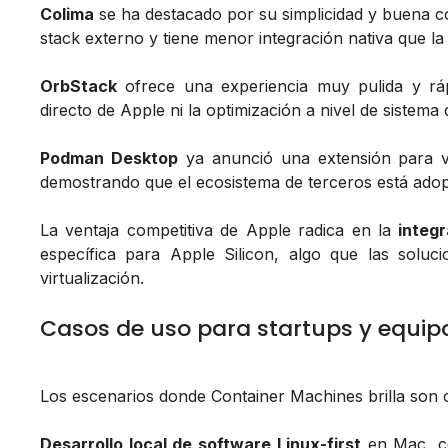
Colima
se ha destacado por su simplicidad y buena c
stack externo y tiene menor integración nativa que la 
OrbStack
ofrece una experiencia muy pulida y ráp
directo de Apple ni la optimización a nivel de sistem
Podman Desktop
ya anunció una extensión para vi
demostrando que el ecosistema de terceros está ad
La ventaja competitiva de Apple radica en la
integ
específica para Apple Silicon, algo que las soluc
virtualización.
Casos de uso para startups y equipo
Los escenarios donde Container Machines brilla son c
Desarrollo local de software Linux-first
en Mac, co