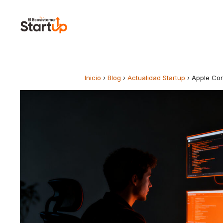
Saltar al contenido
Inicio
›
Blog
›
Actualidad Startup
›
Apple Con