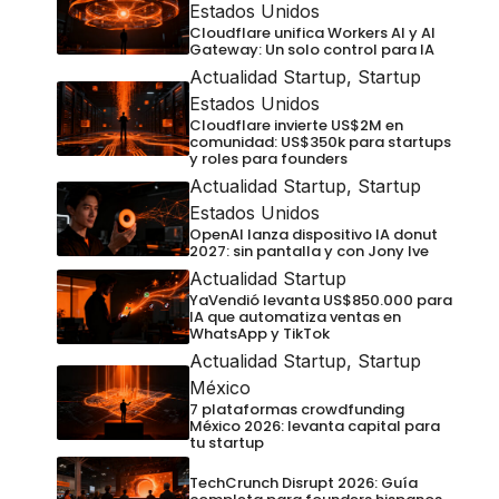
Estados Unidos
Cloudflare unifica Workers AI y AI
Gateway: Un solo control para IA
Actualidad Startup
,
Startup
Estados Unidos
Cloudflare invierte US$2M en
comunidad: US$350k para startups
y roles para founders
Actualidad Startup
,
Startup
Estados Unidos
OpenAI lanza dispositivo IA donut
2027: sin pantalla y con Jony Ive
Actualidad Startup
YaVendió levanta US$850.000 para
IA que automatiza ventas en
WhatsApp y TikTok
Actualidad Startup
,
Startup
México
7 plataformas crowdfunding
México 2026: levanta capital para
tu startup
TechCrunch Disrupt 2026: Guía