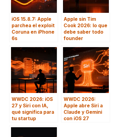
iOS 15.8.7: Apple
Apple sin Tim
parchea el exploit
Cook 2026: lo que
Coruna en iPhone
debe saber todo
6s
founder
WWDC 2026: iOS
WWDC 2026:
27 y Siri con IA,
Apple abre Siri a
qué significa para
Claude y Gemini
tu startup
con iOS 27