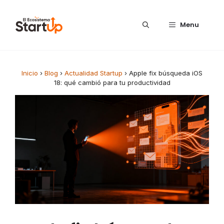
Saltar al contenido
Menu
Inicio
›
Blog
›
Actualidad Startup
›
Apple fix búsqueda iOS
18: qué cambió para tu productividad