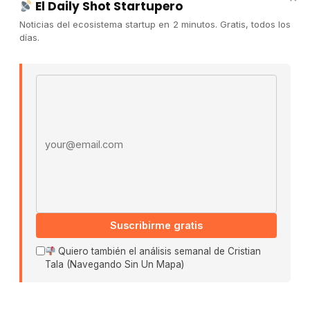
El Daily Shot Startupero
Convocatorias
Noticias del ecosistema startup en 2 minutos. Gratis, todos los
días.
COMUNIDAD
Comunidad (Skool) ↗
Email address
Blog Cristian Tala ↗
Es La Hora de Aprender ↗
© 2026 El Ecosistema Startup. Todos los derechos
reservados.
Políticas De Privacidad · Términos De Uso
Suscribirme gratis
Buscar:
Quiero también el análisis semanal de Cristian
Tala (Navegando Sin Un Mapa)