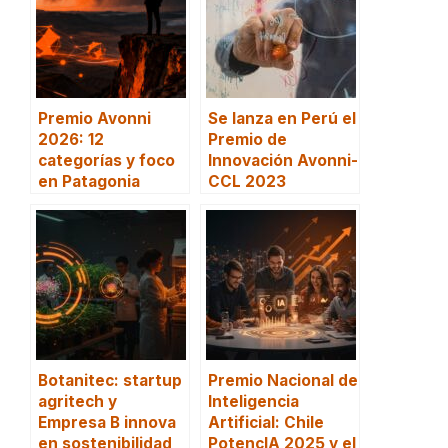
Premio Avonni
Se lanza en Perú el
2026: 12
Premio de
categorías y foco
Innovación Avonni-
en Patagonia
CCL 2023
Botanitec: startup
Premio Nacional de
agritech y
Inteligencia
Empresa B innova
Artificial: Chile
en sostenibilidad
PotencIA 2025 y el