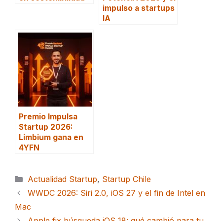
impulso a startups
IA
Premio Impulsa
Startup 2026:
Limbium gana en
4YFN
Categorías
Actualidad Startup
,
Startup Chile
WWDC 2026: Siri 2.0, iOS 27 y el fin de Intel en
Mac
Apple fix búsqueda iOS 18: qué cambió para tu