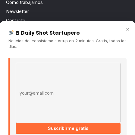
Cómo trabajamos
Newsletter
Contacto
×
Publicidad
El Daily Shot Startupero
Convocatorias
Noticias del ecosistema startup en 2 minutos. Gratis, todos los
días.
COMUNIDAD
Comunidad (Skool) ↗
Email address
Blog Cristian Tala ↗
Es La Hora de Aprender ↗
© 2026 El Ecosistema Startup. Todos los derechos
reservados.
Políticas De Privacidad · Términos De Uso
Suscribirme gratis