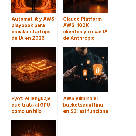
Automat-it y AWS:
Claude Platform
playbook para
AWS: 100K
escalar startups
clientes ya usan IA
de IA en 2026
de Anthropic
Eyot: el lenguaje
AWS elimina el
que trata al GPU
bucketsquatting
como un hilo
en S3: así funciona