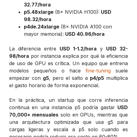
32.77/hora
p5.48xlarge
(8× NVIDIA H100):
USD
98.32/hora
p4de.24xlarge
(8× NVIDIA A100 con
mayor memoria):
USD 40.96/hora
La diferencia entre
USD 1-1.2/hora
y
USD 32-
98/hora
por instancia explica por qué la eficiencia
de uso de GPU es crítica. Un equipo que entrena
modelos pequeños o hace
fine-tuning
suele
empezar con
g5
, pero el salto a
p4/p5
multiplica
el gasto horario de forma exponencial.
En la práctica, un startup que corre inferencia
continua en una instancia p5 podría gastar
USD
70,000+ mensuales
solo en GPUs, mientras que
una arquitectura optimizada que usa g5 para
cargas ligeras y escala a p5 solo cuando es
necesario podría reducir ese costo en 60-80%.