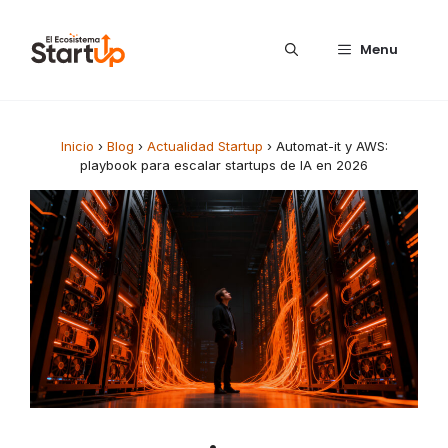
Saltar al contenido
Menu
Inicio
›
Blog
›
Actualidad Startup
›
Automat-it y AWS:
playbook para escalar startups de IA en 2026