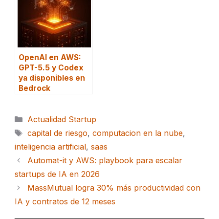
OpenAI en AWS:
GPT-5.5 y Codex
ya disponibles en
Bedrock
Categorías
Actualidad Startup
Etiquetas
capital de riesgo
,
computacion en la nube
,
inteligencia artificial
,
saas
Automat-it y AWS: playbook para escalar
startups de IA en 2026
MassMutual logra 30% más productividad con
IA y contratos de 12 meses