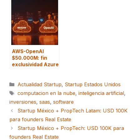
AWS-OpenAI
$50.000M: fin
exclusividad Azure
Categorías
Actualidad Startup
,
Startup Estados Unidos
Etiquetas
computacion en la nube
,
inteligencia artificial
,
inversiones
,
saas
,
software
Startup México + PropTech Latam: USD 100K
para founders Real Estate
Startup México + PropTech: USD 100K para
founders Real Estate