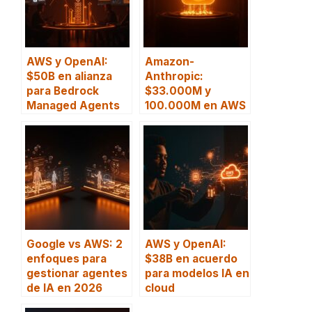
AWS y OpenAI:
Amazon-
$50B en alianza
Anthropic:
para Bedrock
$33.000M y
Managed Agents
100.000M en AWS
Google vs AWS: 2
AWS y OpenAI:
enfoques para
$38B en acuerdo
gestionar agentes
para modelos IA en
de IA en 2026
cloud