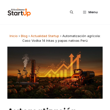
Saltar al contenido
Menu
Inicio
›
Blog
›
Actualidad Startup
›
Automatización agrícola:
Caso Vodka 14 Inkas y papas nativas Perú