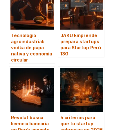
Tecnología
JAKU Emprende
agroindustrial:
prepara startups
vodka de papa
para Startup Perú
nativa y economía
13G
circular
Revolut busca
5 criterios para
licencia bancaria
que tu startup
en Perú: impacto
sobreviva en 2026