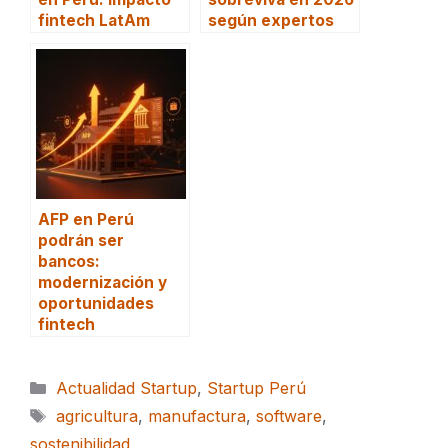
fintech LatAm
según expertos
AFP en Perú
podrán ser
bancos:
modernización y
oportunidades
fintech
Categorías
Actualidad Startup
,
Startup Perú
Etiquetas
agricultura
,
manufactura
,
software
,
sostenibilidad