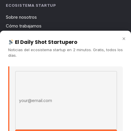
ECOSISTEMA STARTUP
Sobre nosotros
Cómo trabajamos
Newsletter
×
El Daily Shot Startupero
Contacto
Noticias del ecosistema startup en 2 minutos. Gratis, todos los
Publicidad
días.
Convocatorias
Email address
COMUNIDAD
Comunidad (Skool) ↗
Blog Cristian Tala ↗
Es La Hora de Aprender ↗
© 2026 El Ecosistema Startup. Todos los derechos
reservados.