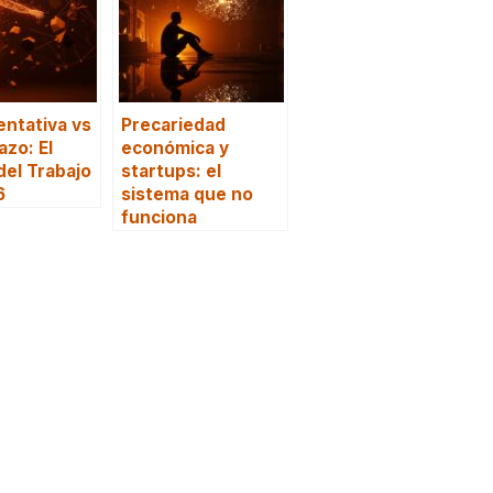
ntativa vs
Precariedad
zo: El
económica y
del Trabajo
startups: el
6
sistema que no
funciona