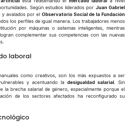
artificial
está rediseñando el
mercado laboral
a nivel
oportunidades. Según estudios liderados por
Juan Gabriel
d y avalados por el
Observatorio Social de la Fundación
todos los perfiles de igual manera. Los trabajadores menos
tución por máquinas o sistemas inteligentes, mientras
 logran complementar sus competencias con las nuevas
s.
do laboral
 manuales como creativos, son los más expuestos a ser
vulnerables y acentuando la
desigualdad salarial
. Sin
e la brecha salarial de género, especialmente porque el
ación de los sectores afectados ha reconfigurado su
cnológico