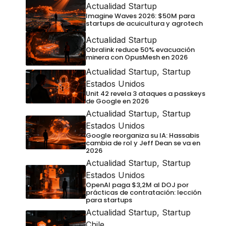
Actualidad Startup
Imagine Waves 2026: $50M para
startups de acuicultura y agrotech
Actualidad Startup
Obralink reduce 50% evacuación
minera con OpusMesh en 2026
Actualidad Startup
,
Startup
Estados Unidos
Unit 42 revela 3 ataques a passkeys
de Google en 2026
Actualidad Startup
,
Startup
Estados Unidos
Google reorganiza su IA: Hassabis
cambia de rol y Jeff Dean se va en
2026
Actualidad Startup
,
Startup
Estados Unidos
OpenAI paga $3,2M al DOJ por
prácticas de contratación: lección
para startups
Actualidad Startup
,
Startup
Chile