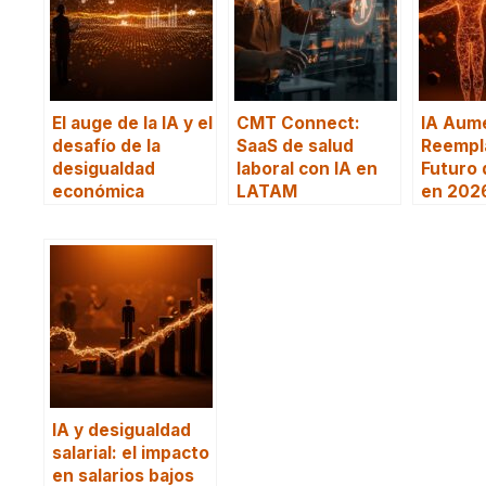
El auge de la IA y el
CMT Connect:
IA Aume
desafío de la
SaaS de salud
Reempla
desigualdad
laboral con IA en
Futuro 
económica
LATAM
en 202
IA y desigualdad
salarial: el impacto
en salarios bajos