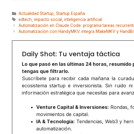
Categorías
Actualidad Startup
,
Startup España
Etiquetas
edtech
,
impacto social
,
inteligencia artificial
Automatización en Claude Code: programa tareas recurrent
Automatización con HandyMKV: integra MakeMKV y HandBra
Daily Shot: Tu ventaja táctica
Lo que pasó en las últimas 24 horas, resumido 
tengas que filtrarlo.
Suscríbete para recibir cada mañana la curadurí
ecosistema startup e inversionista. Sin ruido ni
información estratégica que necesitas para avanz
Venture Capital & Inversiones:
Rondas, f
movimientos de capital.
IA & Tecnología:
Tendencias, Web3 y herr
automatización.