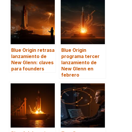
Blue Origin retrasa
Blue Origin
lanzamiento de
programa tercer
New Glenn: claves
lanzamiento de
para founders
New Glenn en
febrero