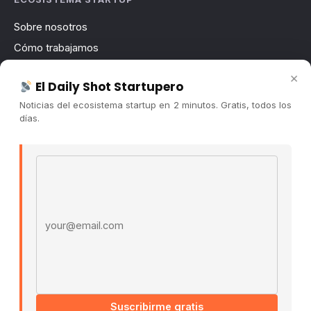
Sobre nosotros
Cómo trabajamos
Newsletter
×
El Daily Shot Startupero
Contacto
Noticias del ecosistema startup en 2 minutos. Gratis, todos los
Publicidad
días.
Convocatorias
Email address
COMUNIDAD
Comunidad (Skool) ↗
Blog Cristian Tala ↗
Es La Hora de Aprender ↗
© 2026 El Ecosistema Startup. Todos los derechos
reservados.
Políticas De Privacidad · Términos De Uso
Suscribirme gratis