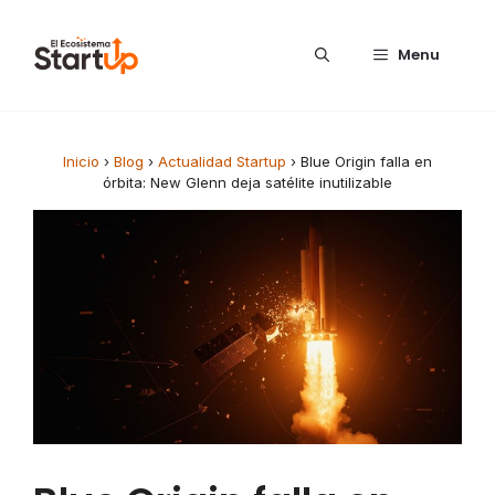
Saltar al contenido
Menu
Inicio
›
Blog
›
Actualidad Startup
›
Blue Origin falla en
órbita: New Glenn deja satélite inutilizable