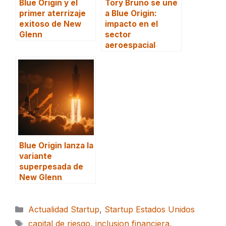
Blue Origin y el
Tory Bruno se une
primer aterrizaje
a Blue Origin:
exitoso de New
impacto en el
Glenn
sector
aeroespacial
Blue Origin lanza la
variante
superpesada de
New Glenn
Categorías
Actualidad Startup
,
Startup Estados Unidos
Etiquetas
capital de riesgo
,
inclusion financiera
,