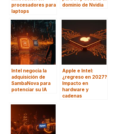
procesadores para
dominio de Nvidia
laptops
Intel negocia la
Apple e Intel:
adquisición de
¿regreso en 2027?
SambaNova para
Impacto en
potenciar su IA
hardware y
cadenas