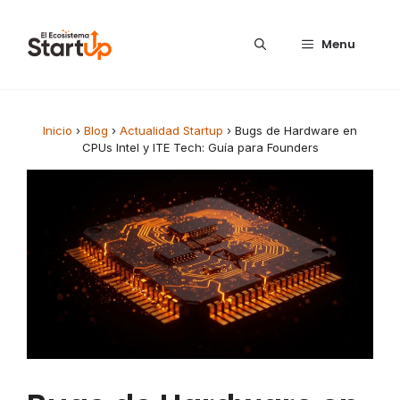
Saltar al contenido
Menu
Inicio
›
Blog
›
Actualidad Startup
›
Bugs de Hardware en
CPUs Intel y ITE Tech: Guía para Founders