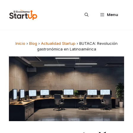
Saltar al contenido
Menu
Inicio
›
Blog
›
Actualidad Startup
›
BUTACA: Revolución
gastronómica en Latinoamérica