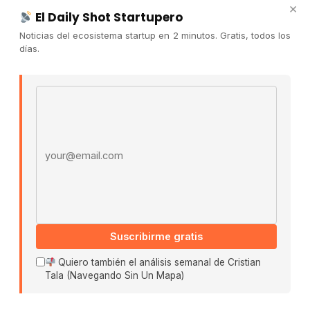
×
El Daily Shot Startupero
Contacto
Noticias del ecosistema startup en 2 minutos. Gratis, todos los
Publicidad
días.
Convocatorias
Email address
COMUNIDAD
Comunidad (Skool) ↗
Blog Cristian Tala ↗
Es La Hora de Aprender ↗
© 2026 El Ecosistema Startup. Todos los derechos
reservados.
Políticas De Privacidad · Términos De Uso
Suscribirme gratis
Quiero también el análisis semanal de Cristian
Tala (Navegando Sin Un Mapa)