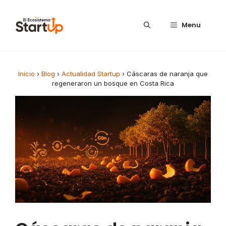
Saltar al contenido
Menu
Inicio
›
Blog
›
Actualidad Startup
›
Cáscaras de naranja que
regeneraron un bosque en Costa Rica