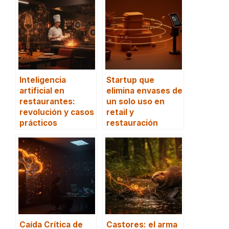
Inteligencia
Startup que
artificial en
elimina envases de
restaurantes:
un solo uso en
revolución y casos
retail y
prácticos
restauración
Caída Crítica de
Castores: el arma