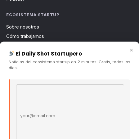
ECOSISTEMA STARTUP
Sobre nosotros
Cómo trabajamos
Newsletter
×
El Daily Shot Startupero
Contacto
Noticias del ecosistema startup en 2 minutos. Gratis, todos los
Publicidad
días.
Convocatorias
Email address
COMUNIDAD
Comunidad (Skool) ↗
Blog Cristian Tala ↗
Es La Hora de Aprender ↗
© 2026 El Ecosistema Startup. Todos los derechos