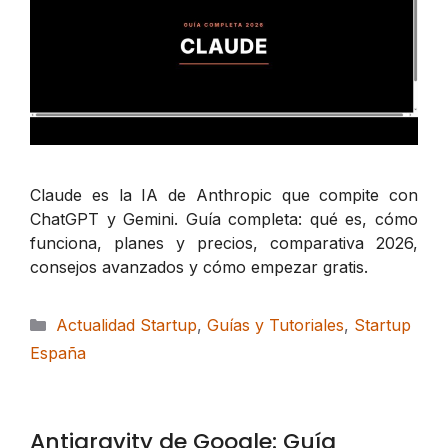
Claude es la IA de Anthropic que compite con
ChatGPT y Gemini. Guía completa: qué es, cómo
funciona, planes y precios, comparativa 2026,
consejos avanzados y cómo empezar gratis.
Categorías
Actualidad Startup
,
Guías y Tutoriales
,
Startup
España
Antigravity de Google: Guía