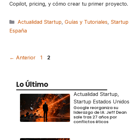
Copilot, pricing, y cómo crear tu primer proyecto.
Categorías
Actualidad Startup
,
Guías y Tutoriales
,
Startup
España
Página
Página
←
Anterior
1
2
Lo Último
Actualidad Startup
,
Startup Estados Unidos
Google reorganiza su
liderazgo de IA: Jeff Dean
sale tras 27 años por
conflictos éticos