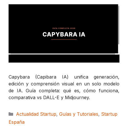
Capybara (Capibara IA) unifica generación,
edición y comprensión visual en un solo modelo
de IA. Guía completa: qué es, cómo funciona,
comparativa vs DALL-E y Midjourney.
Categorías
Actualidad Startup
,
Guías y Tutoriales
,
Startup
España