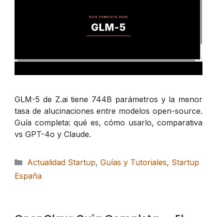
GLM-5 de Z.ai tiene 744B parámetros y la menor
tasa de alucinaciones entre modelos open-source.
Guía completa: qué es, cómo usarlo, comparativa
vs GPT-4o y Claude.
Categorías
Actualidad Startup
,
Guías y Tutoriales
,
Startup
España