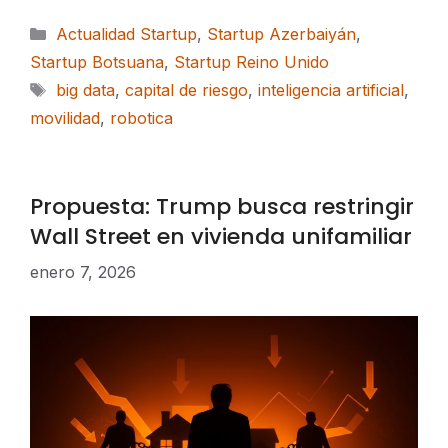
Categorías
Actualidad Startup
,
Startup Azerbaiyán
,
Startup Botsuana
,
Startup Reino Unido
Etiquetas
big data
,
capital de riesgo
,
inteligencia artificial
,
movilidad
,
robotica
Propuesta: Trump busca restringir
Wall Street en vivienda unifamiliar
enero 7, 2026