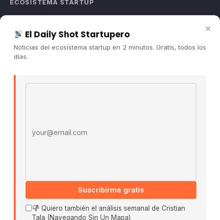
ECOSISTEMA STARTUP
Sobre nosotros
×
El Daily Shot Startupero
Cómo trabajamos
Noticias del ecosistema startup en 2 minutos. Gratis, todos los
Newsletter
días.
Contacto
Publicidad
Email address
Convocatorias
COMUNIDAD
Comunidad (Skool) ↗
Blog Cristian Tala ↗
Es La Hora de Aprender ↗
Suscribirme gratis
© 2026 El Ecosistema Startup. Todos los derechos
reservados.
Quiero también el análisis semanal de Cristian
Políticas De Privacidad · Términos De Uso
Tala (Navegando Sin Un Mapa)