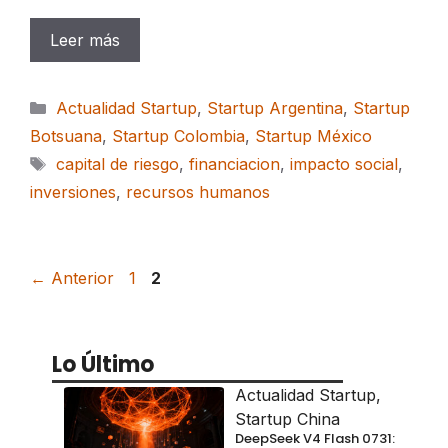
Leer más
Categorías
Actualidad Startup
,
Startup Argentina
,
Startup
Botsuana
,
Startup Colombia
,
Startup México
Etiquetas
capital de riesgo
,
financiacion
,
impacto social
,
inversiones
,
recursos humanos
Página
Página
←
Anterior
1
2
Lo Último
Actualidad Startup
,
Startup China
DeepSeek V4 Flash 0731: