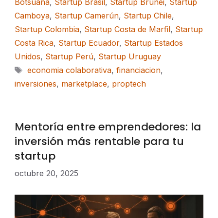
Botsuana
,
Startup Brasil
,
Startup Brunéi
,
Startup
Camboya
,
Startup Camerún
,
Startup Chile
,
Startup Colombia
,
Startup Costa de Marfil
,
Startup
Costa Rica
,
Startup Ecuador
,
Startup Estados
Unidos
,
Startup Perú
,
Startup Uruguay
Etiquetas
economia colaborativa
,
financiacion
,
inversiones
,
marketplace
,
proptech
Mentoría entre emprendedores: la
inversión más rentable para tu
startup
octubre 20, 2025