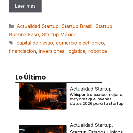
Leer más
Categorías
Actualidad Startup
,
Startup Brasil
,
Startup
Burkina Faso
,
Startup México
Etiquetas
capital de riesgo
,
comercio electronico
,
financiacion
,
inversiones
,
logistica
,
robotica
Lo Último
Actualidad Startup
Whisper transcribe mejor a
mayores que jóvenes:
datos 2026 para tu startup
Actualidad Startup
,
Startup Estados Unidos