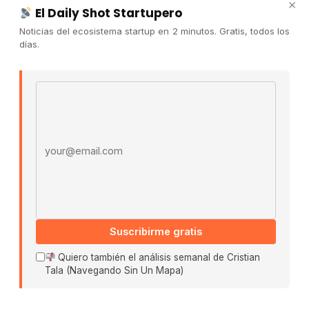
×
Newsletter
El Daily Shot Startupero
Contacto
Noticias del ecosistema startup en 2 minutos. Gratis, todos los
días.
Publicidad
Convocatorias
Email address
COMUNIDAD
Comunidad (Skool) ↗
Blog Cristian Tala ↗
Es La Hora de Aprender ↗
© 2026 El Ecosistema Startup. Todos los derechos
reservados.
Suscribirme gratis
Políticas De Privacidad · Términos De Uso
Quiero también el análisis semanal de Cristian
Tala (Navegando Sin Un Mapa)
Buscar: