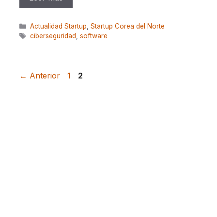
Categorías
Actualidad Startup
,
Startup Corea del Norte
Etiquetas
ciberseguridad
,
software
Página
Página
←
Anterior
1
2