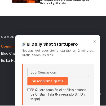
Radical y Khosla
COMUNIDAD
×
El Daily Shot Startupero
Comunidad (Skool) ↗
Noticias del ecosistema startup en 2 minutos.
Blog Cristian Tala ↗
Gratis, todos los días.
Es La Hora de Aprender ↗
Email address
Suscribirme gratis
Quiero también el análisis semanal
Políticas De Privacidad · Términos De Uso
de Cristian Tala (Navegando Sin Un
Mapa)