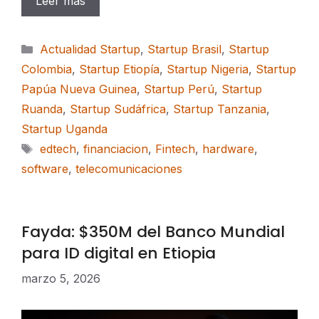
Leer más
Categorías
Actualidad Startup
,
Startup Brasil
,
Startup
Colombia
,
Startup Etiopía
,
Startup Nigeria
,
Startup
Papúa Nueva Guinea
,
Startup Perú
,
Startup
Ruanda
,
Startup Sudáfrica
,
Startup Tanzania
,
Startup Uganda
Etiquetas
edtech
,
financiacion
,
Fintech
,
hardware
,
software
,
telecomunicaciones
Fayda: $350M del Banco Mundial
para ID digital en Etiopia
marzo 5, 2026