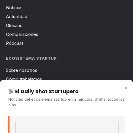
Noticias
Actualidad
Glosario
Comparaciones
Pódcast
ECOSISTEMA STARTUP
Sobre nosotros
Cómo trabajamos
×
Newsletter
El Daily Shot Startupero
Contacto
Noticias del ecosistema startup en 2 minutos. Gratis, todos los
días.
Publicidad
Convocatorias
Email address
COMUNIDAD