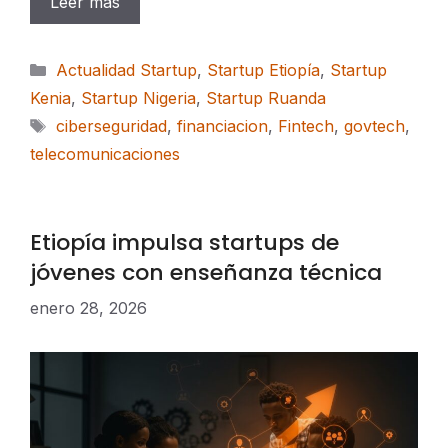
Leer más
Categorías
Actualidad Startup
,
Startup Etiopía
,
Startup
Kenia
,
Startup Nigeria
,
Startup Ruanda
Etiquetas
ciberseguridad
,
financiacion
,
Fintech
,
govtech
,
telecomunicaciones
Etiopía impulsa startups de
jóvenes con enseñanza técnica
enero 28, 2026