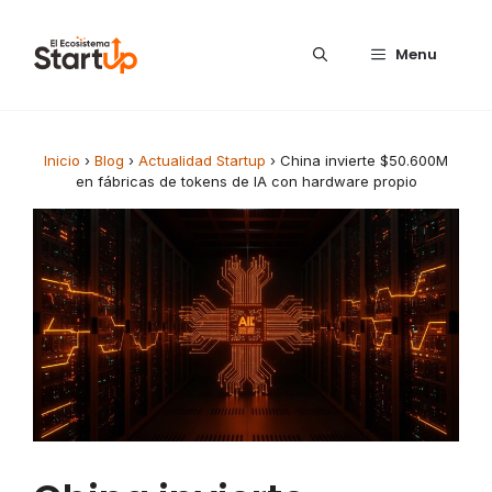
Saltar al contenido
Menu
Inicio
›
Blog
›
Actualidad Startup
›
China invierte $50.600M
en fábricas de tokens de IA con hardware propio