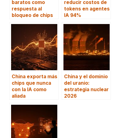
baratos como
reducir costos de
respuesta al
tokens en agentes
bloqueo de chips
IA 94%
China exporta más
China y el dominio
chips que nunca
del uranio:
con la IA como
estrategia nuclear
aliada
2026