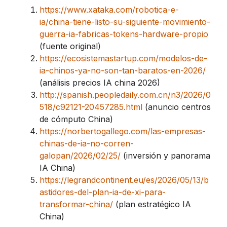
https://www.xataka.com/robotica-e-
ia/china-tiene-listo-su-siguiente-movimiento-
guerra-ia-fabricas-tokens-hardware-propio
(fuente original)
https://ecosistemastartup.com/modelos-de-
ia-chinos-ya-no-son-tan-baratos-en-2026/
(análisis precios IA china 2026)
http://spanish.peopledaily.com.cn/n3/2026/0
518/c92121-20457285.html
(anuncio centros
de cómputo China)
https://norbertogallego.com/las-empresas-
chinas-de-ia-no-corren-
galopan/2026/02/25/
(inversión y panorama
IA China)
https://legrandcontinent.eu/es/2026/05/13/b
astidores-del-plan-ia-de-xi-para-
transformar-china/
(plan estratégico IA
China)