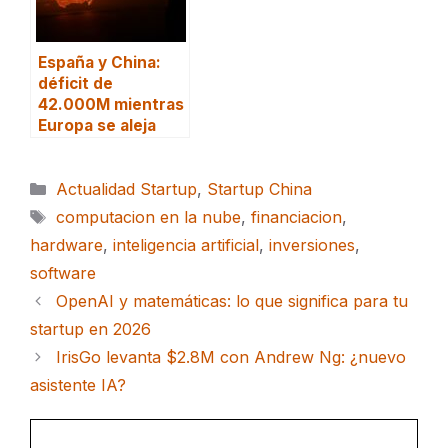
España y China:
déficit de
42.000M mientras
Europa se aleja
Categorías
Actualidad Startup
,
Startup China
Etiquetas
computacion en la nube
,
financiacion
,
hardware
,
inteligencia artificial
,
inversiones
,
software
OpenAI y matemáticas: lo que significa para tu
startup en 2026
IrisGo levanta $2.8M con Andrew Ng: ¿nuevo
asistente IA?