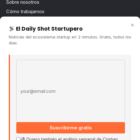
Sobre nosotros
Cómo trabajamos
Newsletter
×
El Daily Shot Startupero
Contacto
Noticias del ecosistema startup en 2 minutos. Gratis, todos los
Publicidad
días.
Convocatorias
Email address
COMUNIDAD
Comunidad (Skool) ↗
Blog Cristian Tala ↗
Es La Hora de Aprender ↗
© 2026 El Ecosistema Startup. Todos los derechos
reservados.
Políticas De Privacidad · Términos De Uso
Suscribirme gratis
Quiero también el análisis semanal de Cristian