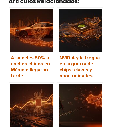
Artículos Relacionados:
Aranceles 50% a
NVIDIA y la tregua
coches chinos en
en la guerra de
México: llegaron
chips: claves y
tarde
oportunidades