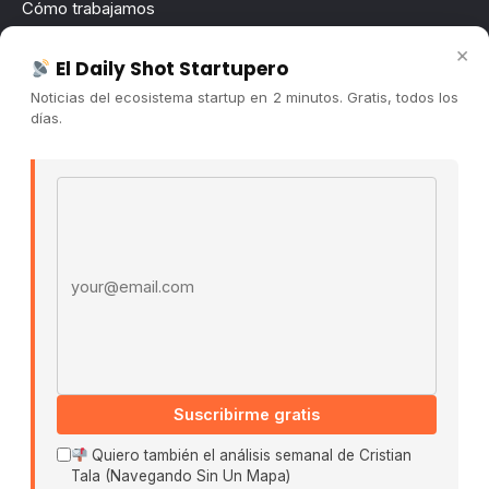
Cómo trabajamos
Newsletter
×
El Daily Shot Startupero
Contacto
Noticias del ecosistema startup en 2 minutos. Gratis, todos los
Publicidad
días.
Convocatorias
Email address
COMUNIDAD
Comunidad (Skool) ↗
Blog Cristian Tala ↗
Es La Hora de Aprender ↗
© 2026 El Ecosistema Startup. Todos los derechos
reservados.
Políticas De Privacidad · Términos De Uso
Suscribirme gratis
Quiero también el análisis semanal de Cristian
Tala (Navegando Sin Un Mapa)