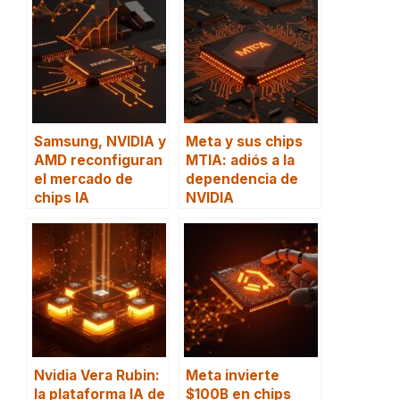
Samsung, NVIDIA y
Meta y sus chips
AMD reconfiguran
MTIA: adiós a la
el mercado de
dependencia de
chips IA
NVIDIA
Nvidia Vera Rubin:
Meta invierte
la plataforma IA de
$100B en chips