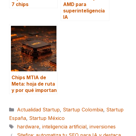
7 chips
AMD para
superinteligencia
IA
Chips MTIA de
Meta: hoja de ruta
y por qué importan
Categorías
Actualidad Startup
,
Startup Colombia
,
Startup
España
,
Startup México
Etiquetas
hardware
,
inteligencia artificial
,
inversiones
Sitefire: automatiza tu SEO para IA y destaca