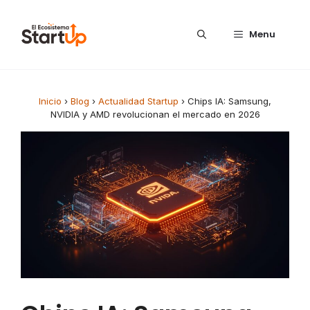
Saltar al contenido
Menu
Inicio
›
Blog
›
Actualidad Startup
›
Chips IA: Samsung,
NVIDIA y AMD revolucionan el mercado en 2026