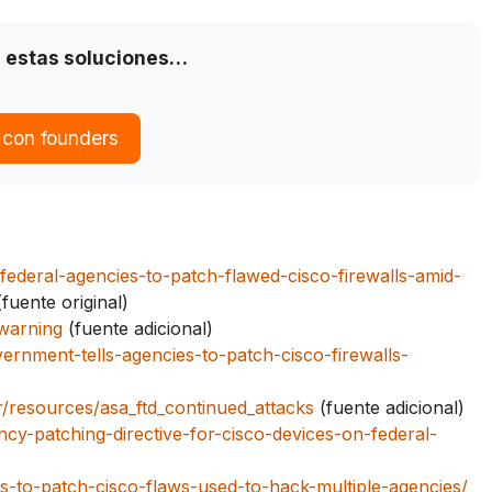
 estas soluciones…
 con founders
federal-agencies-to-patch-flawed-cisco-firewalls-amid-
fuente original)
-warning
(fuente adicional)
ernment-tells-agencies-to-patch-cisco-firewalls-
r/resources/asa_ftd_continued_attacks
(fuente adicional)
ncy-patching-directive-for-cisco-devices-on-federal-
ds-to-patch-cisco-flaws-used-to-hack-multiple-agencies/