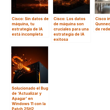
Cisco: Sin datos de
Cisco: Los datos
Cisco i
máquina, tu
de máquina son
Qunnect
estrategia de IA
cruciales para una
de rede
está incompleta
estrategia de IA
exitosa
Solucionado el Bug
de ‘Actualizar y
Apagar’ en
Windows 11 con la
Patch 25H2