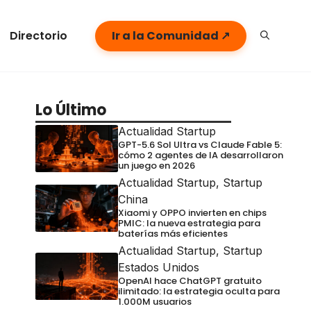
Directorio
Ir a la Comunidad ↗
Lo Último
Actualidad Startup
GPT-5.6 Sol Ultra vs Claude Fable 5:
cómo 2 agentes de IA desarrollaron
un juego en 2026
Actualidad Startup
,
Startup
China
Xiaomi y OPPO invierten en chips
PMIC: la nueva estrategia para
baterías más eficientes
Actualidad Startup
,
Startup
Estados Unidos
OpenAI hace ChatGPT gratuito
ilimitado: la estrategia oculta para
1.000M usuarios