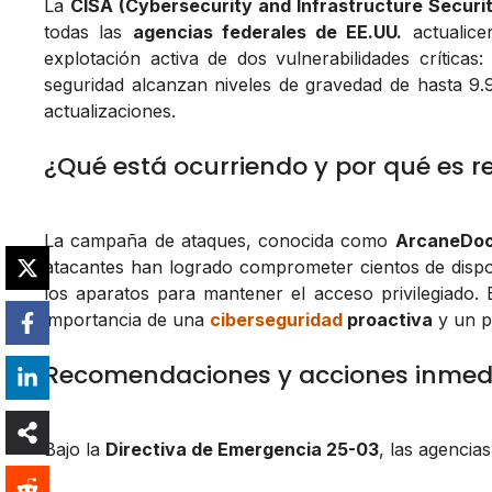
La
CISA (Cybersecurity and Infrastructure Securi
todas las
agencias federales de EE.UU.
actualic
explotación activa de dos vulnerabilidades críticas
seguridad alcanzan niveles de gravedad de hasta 9.9 
actualizaciones.
¿Qué está ocurriendo y por qué es r
La campaña de ataques, conocida como
ArcaneDoo
atacantes han logrado comprometer cientos de dispo
los aparatos para mantener el acceso privilegiado. E
importancia de una
ciberseguridad
proactiva
y un pa
Recomendaciones y acciones inmed
Bajo la
Directiva de Emergencia 25-03
, las agencia