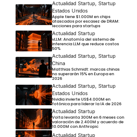
Actualidad Startup
,
Startup
Estados Unidos
Apple tiene $1.000M en chips
atascados por escasez de DRAM:
lecciones para startups
Actualidad Startup
vLLM: Anatomía del sistema de
inferencia LLM que reduce costos
50%
Actualidad Startup
,
Startup
China
Matthias Schmidt: marcas chinas
no superarán 15% en Europa en
2026
Actualidad Startup
,
Startup
Estados Unidos
Nvidia invierte US$4.000M en
fotónica para liderar la IA de 2026
Actualidad Startup
Volta levanta 300M en 6 meses con
valoración de 2.400M y acuerdo de
10.000M con Anthropic
Actualidad Startup