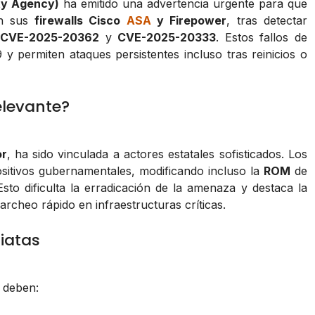
ty Agency)
ha emitido una advertencia urgente para que
en sus
firewalls Cisco
ASA
y Firepower
, tras detectar
:
CVE-2025-20362
y
CVE-2025-20333
. Estos fallos de
y permiten ataques persistentes incluso tras reinicios o
elevante?
r
, ha sido vinculada a actores estatales sofisticados. Los
sitivos gubernamentales, modificando incluso la
ROM
de
sto dificulta la erradicación de la amenaza y destaca la
rcheo rápido en infraestructuras críticas.
iatas
s deben: