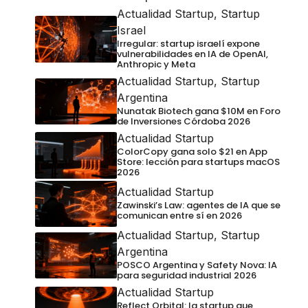
Actualidad Startup
,
Startup
Israel
Irregular: startup israelí expone
vulnerabilidades en IA de OpenAI,
Anthropic y Meta
Actualidad Startup
,
Startup
Argentina
Nunatak Biotech gana $10M en Foro
de Inversiones Córdoba 2026
Actualidad Startup
ColorCopy gana solo $21 en App
Store: lección para startups macOS
2026
Actualidad Startup
Zawinski’s Law: agentes de IA que se
comunican entre sí en 2026
Actualidad Startup
,
Startup
Argentina
POSCO Argentina y Safety Nova: IA
para seguridad industrial 2026
Actualidad Startup
Reflect Orbital: la startup que