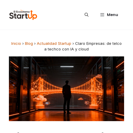
Saltar al contenido
Menu
Inicio
›
Blog
›
Actualidad Startup
›
Claro Empresas: de telco
a techco con IA y cloud