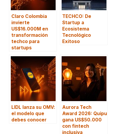
Claro Colombia
TECHCO: De
invierte
Startup a
US$16.000M en
Ecosistema
transformación
Tecnológico
techco para
Exitoso
startups
LIDL lanza su OMV:
Aurora Tech
el modelo que
Award 2026: Quipu
debes conocer
gana US$50.000
con fintech
inclusiva