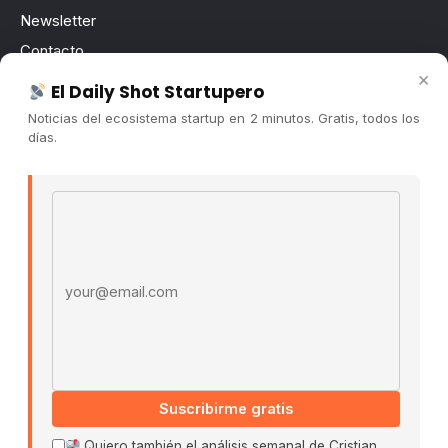
Newsletter
Contacto
×
Publicidad
El Daily Shot Startupero
Convocatorias
Noticias del ecosistema startup en 2 minutos. Gratis, todos los
días.
COMUNIDAD
Comunidad (Skool) ↗
Email address
Blog Cristian Tala ↗
Es La Hora de Aprender ↗
© 2026 El Ecosistema Startup. Todos los derechos
reservados.
Políticas De Privacidad · Términos De Uso
Suscribirme gratis
Buscar:
Quiero también el análisis semanal de Cristian