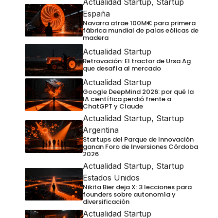
Actualidad Startup
,
Startup
España
Navarra atrae 100M€ para primera
fábrica mundial de palas eólicas de
madera
Actualidad Startup
Retrovación: El tractor de Ursa Ag
que desafía al mercado
Actualidad Startup
Google DeepMind 2026: por qué la
IA científica perdió frente a
ChatGPT y Claude
Actualidad Startup
,
Startup
Argentina
Startups del Parque de Innovación
ganan Foro de Inversiones Córdoba
2026
Actualidad Startup
,
Startup
Estados Unidos
Nikita Bier deja X: 3 lecciones para
founders sobre autonomía y
diversificación
Actualidad Startup