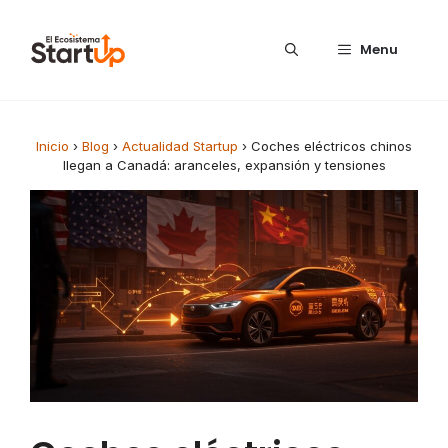
Saltar al contenido
Menu
Inicio
›
Blog
›
Actualidad Startup
›
Coches eléctricos chinos
llegan a Canadá: aranceles, expansión y tensiones