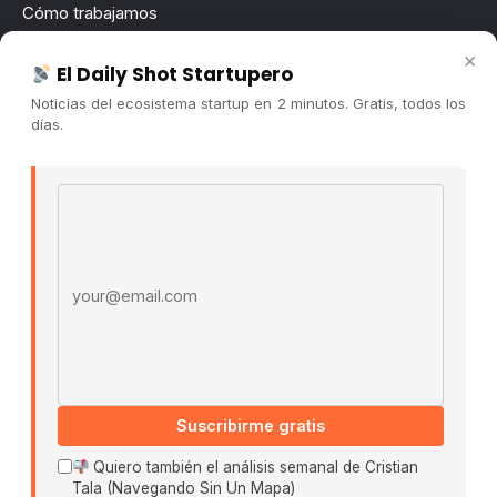
Cómo trabajamos
Newsletter
×
El Daily Shot Startupero
Contacto
Noticias del ecosistema startup en 2 minutos. Gratis, todos los
Publicidad
días.
Convocatorias
Email address
COMUNIDAD
Comunidad (Skool) ↗
Blog Cristian Tala ↗
Es La Hora de Aprender ↗
© 2026 El Ecosistema Startup. Todos los derechos
reservados.
Políticas De Privacidad · Términos De Uso
Suscribirme gratis
Quiero también el análisis semanal de Cristian
Tala (Navegando Sin Un Mapa)