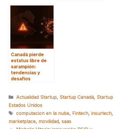
Canadá pierde
estatus libre de
sarampión:
tendencias y
desafíos
Categorías
Actualidad Startup
,
Startup Canadá
,
Startup
Estados Unidos
Etiquetas
computacion en la nube
,
Fintech
,
insurtech
,
marketplace
,
movilidad
,
saas