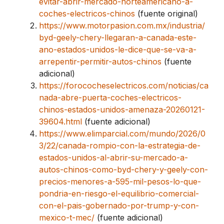
evitar-abrir-mercado-norteamericano-a-
coches-electricos-chinos
(fuente original)
https://www.motorpasion.com.mx/industria/
byd-geely-chery-llegaran-a-canada-este-
ano-estados-unidos-le-dice-que-se-va-a-
arrepentir-permitir-autos-chinos
(fuente
adicional)
https://forococheselectricos.com/noticias/ca
nada-abre-puerta-coches-electricos-
chinos-estados-unidos-amenaza-20260121-
39604.html
(fuente adicional)
https://www.elimparcial.com/mundo/2026/0
3/22/canada-rompio-con-la-estrategia-de-
estados-unidos-al-abrir-su-mercado-a-
autos-chinos-como-byd-chery-y-geely-con-
precios-menores-a-595-mil-pesos-lo-que-
pondria-en-riesgo-el-equilibrio-comercial-
con-el-pais-gobernado-por-trump-y-con-
mexico-t-mec/
(fuente adicional)