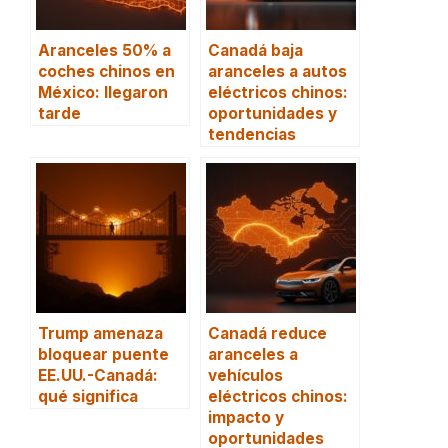
Aranceles 50% a
Canadá baja
coches chinos en
aranceles a autos
México: llegaron
eléctricos chinos:
tarde
oportunidades y
tendencias
Trump amenaza
Canadá reduce
bloquear puente
aranceles a
EE.UU.-Canadá:
vehículos
qué significa
eléctricos chinos:
impacto y
oportunidades