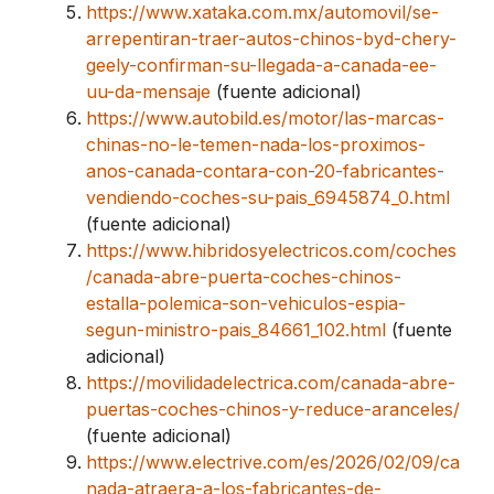
https://www.xataka.com.mx/automovil/se-
arrepentiran-traer-autos-chinos-byd-chery-
geely-confirman-su-llegada-a-canada-ee-
uu-da-mensaje
(fuente adicional)
https://www.autobild.es/motor/las-marcas-
chinas-no-le-temen-nada-los-proximos-
anos-canada-contara-con-20-fabricantes-
vendiendo-coches-su-pais_6945874_0.html
(fuente adicional)
https://www.hibridosyelectricos.com/coches
/canada-abre-puerta-coches-chinos-
estalla-polemica-son-vehiculos-espia-
segun-ministro-pais_84661_102.html
(fuente
adicional)
https://movilidadelectrica.com/canada-abre-
puertas-coches-chinos-y-reduce-aranceles/
(fuente adicional)
https://www.electrive.com/es/2026/02/09/ca
nada-atraera-a-los-fabricantes-de-