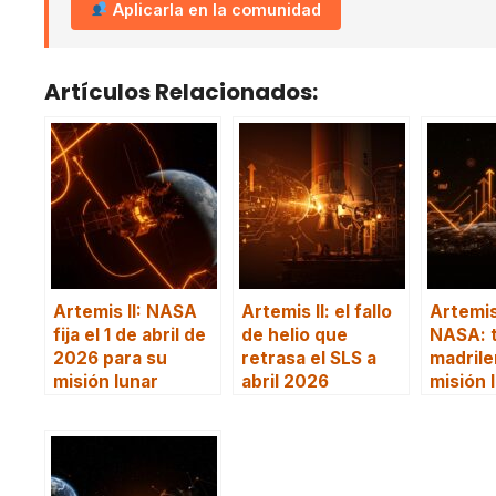
Aplicarla en la comunidad
Artículos Relacionados:
Artemis II: NASA
Artemis II: el fallo
Artemis 
fija el 1 de abril de
de helio que
NASA: 
2026 para su
retrasa el SLS a
madrile
misión lunar
abril 2026
misión 