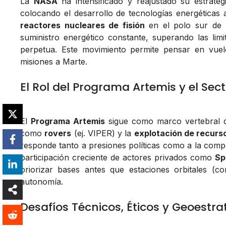
La
NASA
ha intensificado y reajustado su estrateg
colocando el desarrollo de tecnologías energéticas a
reactores nucleares de fisión
en el polo sur de 
suministro energético constante, superando las lim
perpetua. Este movimiento permite pensar en vuel
misiones a Marte.
El Rol del Programa Artemis y el Sec
El
Programa Artemis
sigue como marco vertebral de
como
rovers
(ej. VIPER) y la
explotación de recurso
responde tanto a presiones políticas como a la comp
participación creciente de actores privados como
Sp
priorizar bases antes que estaciones orbitales (
autonomía.
Desafíos Técnicos, Éticos y Geoestra