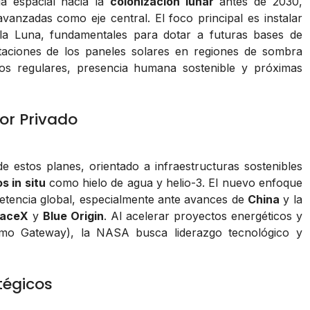
ia espacial hacia la
colonización lunar
antes de 2030,
vanzadas como eje central. El foco principal es instalar
la Luna, fundamentales para dotar a futuras bases de
itaciones de los paneles solares en regiones de sombra
os regulares, presencia humana sostenible y próximas
tor Privado
 estos planes, orientado a infraestructuras sostenibles
s in situ
como hielo de agua y helio-3. El nuevo enfoque
etencia global, especialmente ante avances de
China
y la
aceX
y
Blue Origin
. Al acelerar proyectos energéticos y
como Gateway), la NASA busca liderazgo tecnológico y
tégicos