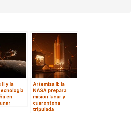
II y la
Artemisa II: la
tecnología
NASA prepara
ña en
misión lunar y
lunar
cuarentena
tripulada