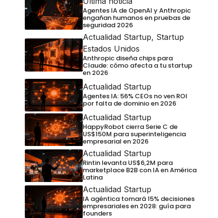
Última noticia
Agentes IA de OpenAI y Anthropic
engañan humanos en pruebas de
seguridad 2026
Actualidad Startup
,
Startup
Estados Unidos
Anthropic diseña chips para
Claude: cómo afecta a tu startup
en 2026
Actualidad Startup
Agentes IA: 56% CEOs no ven ROI
por falta de dominio en 2026
Actualidad Startup
HappyRobot cierra Serie C de
US$150M para superinteligencia
empresarial en 2026
Actualidad Startup
Rintin levanta US$6,2M para
marketplace B2B con IA en América
Latina
Actualidad Startup
IA agéntica tomará 15% decisiones
empresariales en 2028: guía para
founders