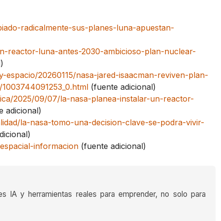
iado-radicalmente-sus-planes-luna-apuestan-
n-reactor-luna-antes-2030-ambicioso-plan-nuclear-
)
y-espacio/20260115/nasa-jared-isaacman-reviven-plan-
na/1003744091253_0.html
(fuente adicional)
ica/2025/09/07/la-nasa-planea-instalar-un-reactor-
e adicional)
lidad/la-nasa-tomo-una-decision-clave-se-podra-vivir-
dicional)
espacial-informacion
(fuente adicional)
es IA y herramientas reales para emprender, no solo para