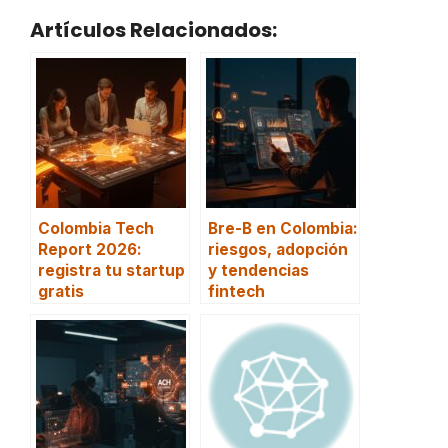
Artículos Relacionados:
Colombia Tech
Bre-B en Colombia:
Report 2026:
riesgos, adopción
registra tu startup
y tendencias
gratis
fintech