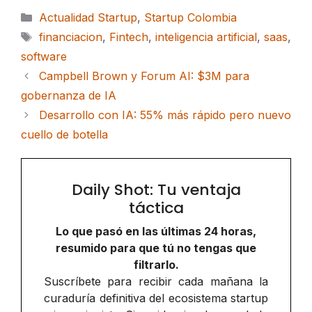
Categorías
Actualidad Startup
,
Startup Colombia
Etiquetas
financiacion
,
Fintech
,
inteligencia artificial
,
saas
,
software
Campbell Brown y Forum AI: $3M para
gobernanza de IA
Desarrollo con IA: 55% más rápido pero nuevo
cuello de botella
Daily Shot: Tu ventaja
táctica
Lo que pasó en las últimas 24 horas,
resumido para que tú no tengas que
filtrarlo.
Suscríbete para recibir cada mañana la
curaduría definitiva del ecosistema startup