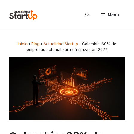
Saltar al contenido
Menu
Inicio
›
Blog
›
Actualidad Startup
›
Colombia: 60% de
empresas automatizarán finanzas en 2027