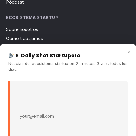
Pódcast
ECOSISTEMA STARTUP
Sobre nosotros
Cómo trabajamos
Newsletter
×
El Daily Shot Startupero
Contacto
Noticias del ecosistema startup en 2 minutos. Gratis, todos los
Publicidad
días.
Convocatorias
Email address
COMUNIDAD
Comunidad (Skool) ↗
Blog Cristian Tala ↗
Es La Hora de Aprender ↗
© 2026 El Ecosistema Startup. Todos los derechos