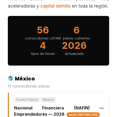
aceleradoras y
capital semilla
en toda la región.
56
6
convocatorias LATAM
países cubiertos
4
2026
tipos de fondo
actualizado
México
13 convocatorias activas
Fondo Público
México
Nacional Financiera (NAFIN) —
Emprendedores — 2026
hasta USD 500,000