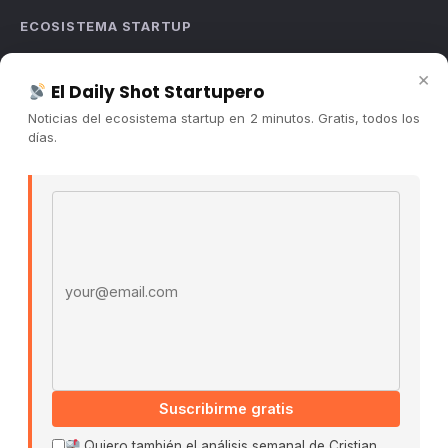
ECOSISTEMA STARTUP
Sobre nosotros
×
El Daily Shot Startupero
Cómo trabajamos
Noticias del ecosistema startup en 2 minutos. Gratis, todos los
Newsletter
días.
Contacto
Publicidad
Email address
Convocatorias
COMUNIDAD
Comunidad (Skool) ↗
Blog Cristian Tala ↗
Es La Hora de Aprender ↗
Suscribirme gratis
© 2026 El Ecosistema Startup. Todos los derechos
reservados.
Quiero también el análisis semanal de Cristian