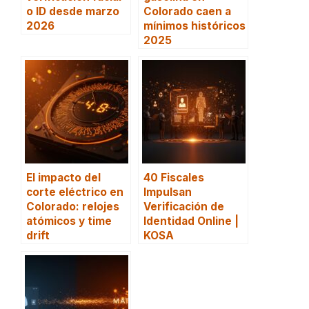
o ID desde marzo
Colorado caen a
2026
mínimos históricos
2025
El impacto del
40 Fiscales
corte eléctrico en
Impulsan
Colorado: relojes
Verificación de
atómicos y time
Identidad Online |
drift
KOSA