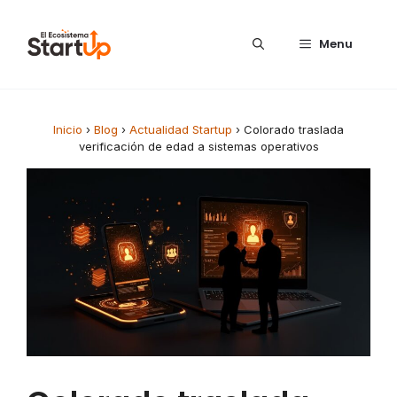
Saltar al contenido
Menu
Inicio
›
Blog
›
Actualidad Startup
›
Colorado traslada
verificación de edad a sistemas operativos