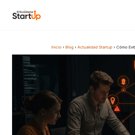
Saltar al contenido
Inicio
›
Blog
›
Actualidad Startup
›
Cómo Evit