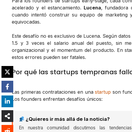
Para los founders de startups early-stage, cada cont
acelerado y el estancamiento.
Lucena
, fundadora
cuando intentó construir su equipo de marketing y
equivocadas.
Este desafío no es exclusivo de Lucena. Según datos 
1.5 y 3 veces el salario anual del puesto, sin me
organizacional y el momentum del producto. En star
estos errores pueden ser fatales.
Por qué las startups tempranas fall
Las primeras contrataciones en una
startup
son fund
Los founders enfrentan desafíos únicos:
¿Quieres ir más allá de la noticia?
En nuestra comunidad discutimos las tendencia