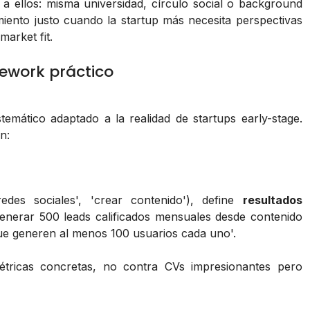
 a ellos: misma universidad, círculo social o background
amiento justo cuando la startup más necesita perspectivas
market fit.
mework práctico
temático adaptado a la realidad de startups early-stage.
n:
redes sociales', 'crear contenido'), define
resultados
Generar 500 leads calificados mensuales desde contenido
que generen al menos 100 usuarios cada uno'.
métricas concretas, no contra CVs impresionantes pero