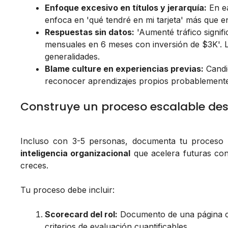
Enfoque excesivo en títulos y jerarquía:
En ea
enfoca en 'qué tendré en mi tarjeta' más que en
Respuestas sin datos:
'Aumenté tráfico signif
mensuales en 6 meses con inversión de $3K'. Lo
generalidades.
Blame culture en experiencias previas:
Candid
reconocer aprendizajes propios probablemente
Construye un proceso escalable desd
Incluso con 3-5 personas, documenta tu proceso d
inteligencia organizacional
que acelera futuras con
creces.
Tu proceso debe incluir:
Scorecard del rol:
Documento de una página co
criterios de evaluación cuantificables.