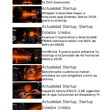
10.000 inversores
Actualidad Startup
Whisper transcribe mejor a
mayores que jóvenes: datos 2026
para tu startup
Actualidad Startup
,
Startup
Estados Unidos
Science Corporation y Max Hodak:
PRIMA restaura visión con 80% de
éxito en DMAE
InfoBlock: 5 pasos para adaptar tu
startup a la jornada de 40 horas en
México 2026
Actualidad Startup
Benchmarks cuánticos fallan:
estados no son singletes como se
afirma
Actualidad Startup
Liquid AI lanza LFM2.5-2.6B: agentes
de IA que funcionan en Raspberry Pi
Actualidad Startup
,
Startup
Estados Unidos