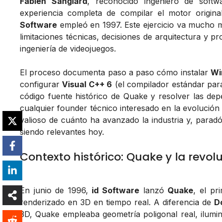
Fabien Sanglard
, reconocido ingeniero de softw
experiencia completa de compilar el motor origin
Software
empleó en 1997. Este ejercicio va mucho má
limitaciones técnicas, decisiones de arquitectura y p
ingeniería de videojuegos.
El proceso documenta paso a paso cómo instalar
Wi
configurar
Visual C++ 6
(el compilador estándar para
código fuente histórico de Quake y resolver las dep
cualquier founder técnico interesado en la evolución d
valioso de cuánto ha avanzado la industria y, parad
siendo relevantes hoy.
Contexto histórico: Quake y la revol
En junio de 1996,
id Software
lanzó
Quake
, el pr
renderizado en 3D en tiempo real. A diferencia de
D
3D, Quake empleaba geometría poligonal real, ilumin