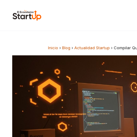
Saltar al contenido
Inicio
›
Blog
›
Actualidad Startup
›
Compilar Q