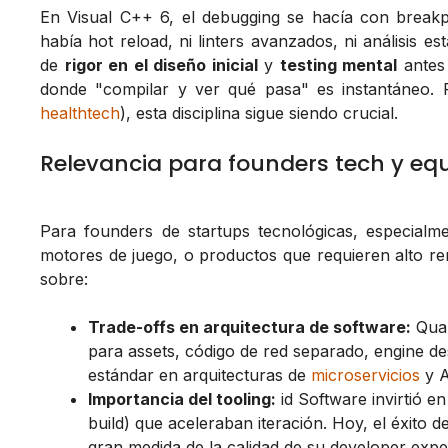
En Visual C++ 6, el debugging se hacía con brea
había hot reload, ni linters avanzados, ni análisis e
de
rigor en el diseño inicial
y
testing mental
antes 
donde "compilar y ver qué pasa" es instantáneo. P
healthtech
), esta disciplina sigue siendo crucial.
Relevancia para founders tech y eq
Para founders de startups tecnológicas, especialm
motores de juego, o productos que requieren alto rend
sobre:
Trade-offs en arquitectura de software:
Quak
para assets, código de red separado, engine de
estándar en arquitecturas de
microservicios
y A
Importancia del tooling:
id Software invirtió en
build) que aceleraban iteración. Hoy, el éxito 
gran medida de la calidad de su developer expe