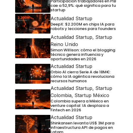
Participación trabajadores en PIB
cae a 52,9%: qué significa para tu
startup
Actualidad Startup
DeepX: $2.200M en chips IA para
robots y lecciones para founders
Actualidad Startup
,
Startup
Reino Unido
Simon Willison: cómo el blogging
técnico genera influencia y
oportunidades en 2026
Actualidad Startup
Orbio AI cierra Serie A de 18M€:
cómo la IA agéntica revoluciona
recursos humanos
Actualidad Startup
,
Startup
Colombia
,
Startup México
Colombia supera a México en
venture capital: IA desplaza a
Fintech en 2026
Actualidad Startup
Shinkansen levanta US$ 3M para
infraestructura API de pagos en
Latam