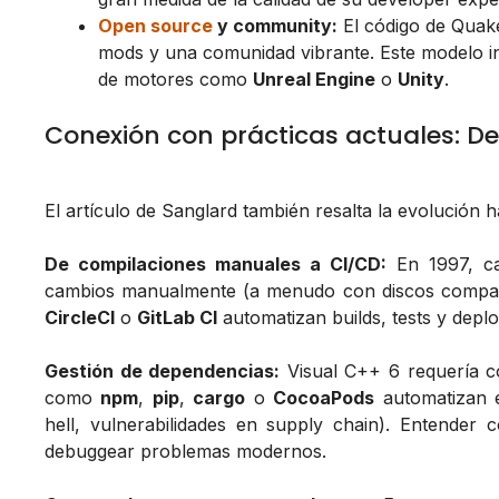
Open source
y community:
El código de Quake
mods y una comunidad vibrante. Este modelo i
de motores como
Unreal Engine
o
Unity
.
Conexión con prácticas actuales: D
El artículo de Sanglard también resalta la evolución 
De compilaciones manuales a CI/CD:
En 1997, ca
cambios manualmente (a menudo con discos compar
CircleCI
o
GitLab CI
automatizan builds, tests y deplo
Gestión de dependencias:
Visual C++ 6 requería co
como
npm
,
pip
,
cargo
o
CocoaPods
automatizan e
hell, vulnerabilidades en supply chain). Entende
debuggear problemas modernos.