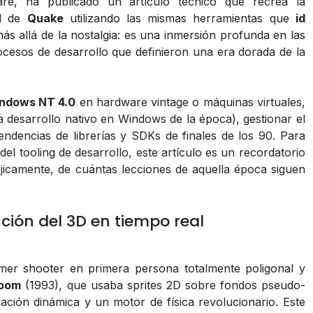
are, ha publicado un artículo técnico que recrea la
al de
Quake
utilizando las mismas herramientas que
id
s allá de la nostalgia: es una inmersión profunda en las
rocesos de desarrollo que definieron una era dorada de la
ndows NT 4.0
en hardware vintage o máquinas virtuales,
 desarrollo nativo en Windows de la época), gestionar el
endencias de librerías y SDKs de finales de los 90. Para
el tooling de desarrollo, este artículo es un recordatorio
ójicamente, de cuántas lecciones de aquella época siguen
ución del 3D en tiempo real
imer shooter en primera persona totalmente poligonal y
oom
(1993), que usaba sprites 2D sobre fondos pseudo-
ación dinámica y un motor de física revolucionario. Este