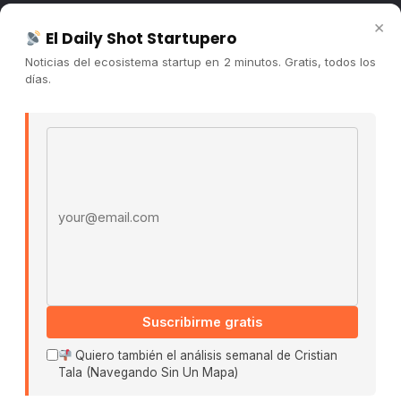
Newsletter
×
El Daily Shot Startupero
Contacto
Noticias del ecosistema startup en 2 minutos. Gratis, todos los
Publicidad
días.
Convocatorias
Email address
COMUNIDAD
Comunidad (Skool) ↗
Blog Cristian Tala ↗
Es La Hora de Aprender ↗
© 2026 El Ecosistema Startup. Todos los derechos
reservados.
Políticas De Privacidad · Términos De Uso
Suscribirme gratis
Quiero también el análisis semanal de Cristian
Tala (Navegando Sin Un Mapa)