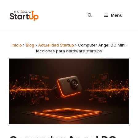
Saltar al contenido
Menu
Inicio
›
Blog
›
Actualidad Startup
›
Computer Angel DC Mini:
lecciones para hardware startups