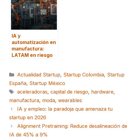
IA y
automatización en
manufactura:
LATAM en riesgo
Categorías
Actualidad Startup
,
Startup Colombia
,
Startup
España
,
Startup México
Etiquetas
aceleradoras
,
capital de riesgo
,
hardware
,
manufactura
,
moda
,
wearables
IA y empleo: la paradoja que amenaza tu
startup en 2026
Alignment Pretraining: Reduce desalineación de
IA de 45% a 9%