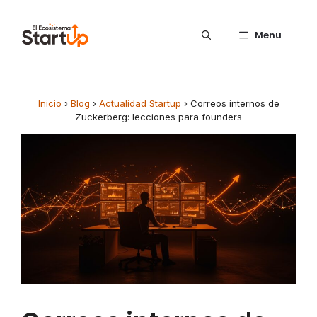
Saltar al contenido
Menu
Inicio
›
Blog
›
Actualidad Startup
›
Correos internos de
Zuckerberg: lecciones para founders