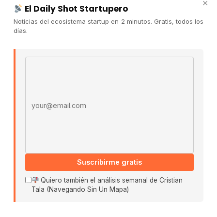
×
El Daily Shot Startupero
Contacto
Noticias del ecosistema startup en 2 minutos. Gratis, todos los
Publicidad
días.
Convocatorias
Email address
COMUNIDAD
Comunidad (Skool) ↗
Blog Cristian Tala ↗
Es La Hora de Aprender ↗
© 2026 El Ecosistema Startup. Todos los derechos
reservados.
Políticas De Privacidad · Términos De Uso
Suscribirme gratis
Quiero también el análisis semanal de Cristian
Tala (Navegando Sin Un Mapa)