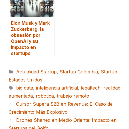
Elon Musk y Mark
Zuckerberg: la
obsesión por
OpenAI y su
impacto en
startups
Categorías
Actualidad Startup
,
Startup Colombia
,
Startup
Estados Unidos
Etiquetas
big data
,
inteligencia artificial
,
legaltech
,
realidad
aumentada
,
robotica
,
trabajo remoto
Cursor Supera $2B en Revenue: El Caso de
Crecimiento Más Explosivo
Drones Shahed en Medio Oriente: Impacto en
Startups del Golfo