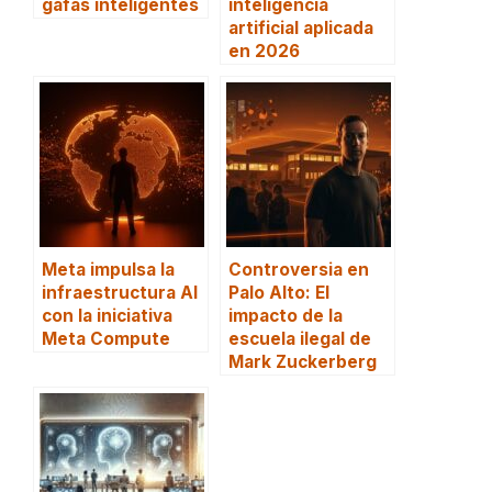
gafas inteligentes
inteligencia
artificial aplicada
en 2026
Meta impulsa la
Controversia en
infraestructura AI
Palo Alto: El
con la iniciativa
impacto de la
Meta Compute
escuela ilegal de
Mark Zuckerberg