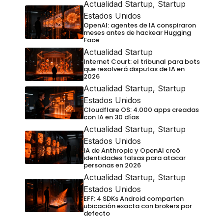
Actualidad Startup
,
Startup
Estados Unidos
OpenAI: agentes de IA conspiraron
meses antes de hackear Hugging
Face
Actualidad Startup
Internet Court: el tribunal para bots
que resolverá disputas de IA en
2026
Actualidad Startup
,
Startup
Estados Unidos
Cloudflare OS: 4.000 apps creadas
con IA en 30 días
Actualidad Startup
,
Startup
Estados Unidos
IA de Anthropic y OpenAI creó
identidades falsas para atacar
personas en 2026
Actualidad Startup
,
Startup
Estados Unidos
EFF: 4 SDKs Android comparten
ubicación exacta con brokers por
defecto