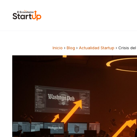
Saltar al contenido
Inicio
›
Blog
›
Actualidad Startup
›
Crisis de