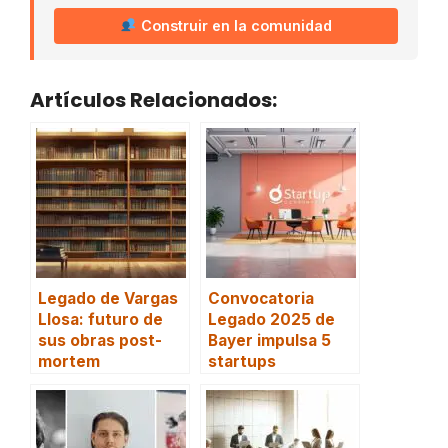
Construir en la comunidad
Artículos Relacionados:
Legado de Vargas
Convocatoria
Llosa: futuro de
Legado 2025 de
sus obras post-
Bayer impulsa 5
mortem
startups