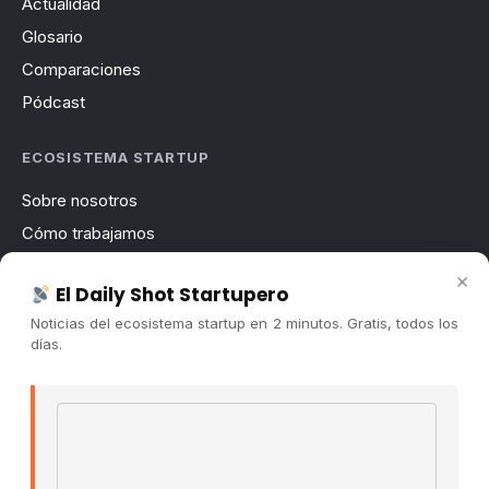
Actualidad
Glosario
Comparaciones
Pódcast
ECOSISTEMA STARTUP
Sobre nosotros
Cómo trabajamos
Newsletter
×
El Daily Shot Startupero
Contacto
Noticias del ecosistema startup en 2 minutos. Gratis, todos los
Publicidad
días.
Convocatorias
Email address
COMUNIDAD
Comunidad (Skool) ↗