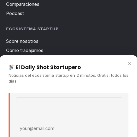
Comparaciones
Pódcast
ECOSISTEMA STARTUP
Sobre nosotros
Cómo trabajamos
Newsletter
×
El Daily Shot Startupero
Contacto
Noticias del ecosistema startup en 2 minutos. Gratis, todos los
Publicidad
días.
Convocatorias
Email address
COMUNIDAD
Comunidad (Skool) ↗
Blog Cristian Tala ↗
Es La Hora de Aprender ↗