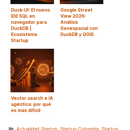
Duck-UI: El nuevo
Google Street
IDE SQL en
View 2026:
navegador para
Análisis
DuckDB |
Geoespacial con
Ecosistema
DuckDB y QGIS
Startup
Vector search e IA
agéntica: por qué
es más difícil
Categorías
Actualidad Startup
,
Startup Colombia
,
Startup