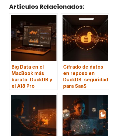
Artículos Relacionados:
Big Data en el
Cifrado de datos
MacBook más
en reposo en
barato: DuckDB y
DuckDB: seguridad
el A18 Pro
para SaaS