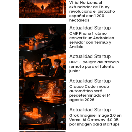
Víridi Horizons: el
exfundador de Ebury
revoluciona el pistacho
español con 1.200
hectáreas
Actualidad Startup
CMF Phone 1: cómo
convertir un Android en
servidor con Termux y
Ansible
Actualidad Startup
HBR: El peligro del trabajo
remoto para el talento
junior
Actualidad Startup
Claude Code: modo
automático será
predeterminado el 14
agosto 2026
Actualidad Startup
Grok Imagine Image 2.0 en
Vercel AI Gateway: $0.05
por imagen para startups