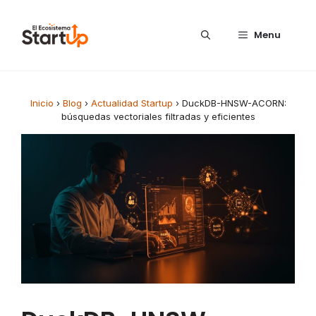
Saltar al contenido
Menu
Inicio
›
Blog
›
Actualidad Startup
›
DuckDB-HNSW-ACORN:
búsquedas vectoriales filtradas y eficientes