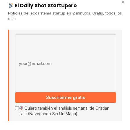
×
Publicidad
El Daily Shot Startupero
Convocatorias
Noticias del ecosistema startup en 2 minutos. Gratis, todos los
días.
COMUNIDAD
Comunidad (Skool) ↗
Email address
Blog Cristian Tala ↗
Es La Hora de Aprender ↗
© 2026 El Ecosistema Startup. Todos los derechos
reservados.
Políticas De Privacidad · Términos De Uso
Suscribirme gratis
Buscar:
Quiero también el análisis semanal de Cristian
Tala (Navegando Sin Un Mapa)