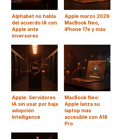
Alphabet no habla
Apple marzo 2026:
del acuerdo IA con
MacBook Neo,
Apple ante
iPhone 17e y más
inversores
Apple: Servidores
MacBook Neo:
IA sin usar por baja
Apple lanza su
adopción
laptop más
Intelligence
accesible con A18
Pro