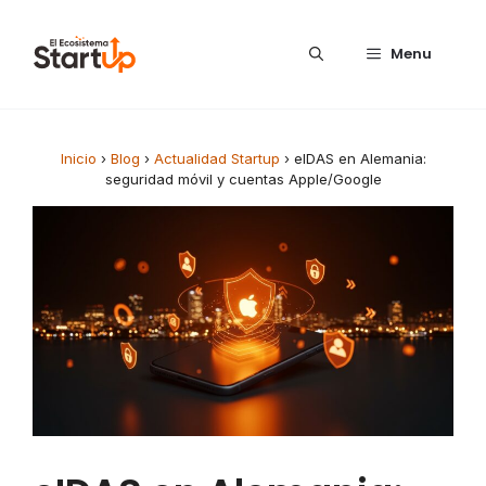
Saltar al contenido
Menu
Inicio
›
Blog
›
Actualidad Startup
›
eIDAS en Alemania:
seguridad móvil y cuentas Apple/Google