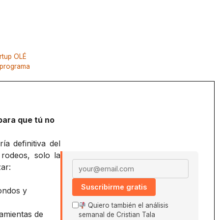
artup OLÉ
o programa
para que tú no
a definitiva del
 rodeos, solo la
Email address
ar:
Suscribirme gratis
ondos y
Quiero también el análisis
amientas de
semanal de Cristian Tala