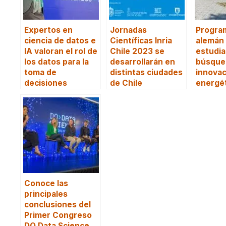
Expertos en
Jornadas
Program
ciencia de datos e
Científicas Inria
alemán 
IA valoran el rol de
Chile 2023 se
estudia
los datos para la
desarrollarán en
búsque
toma de
distintas ciudades
innovac
decisiones
de Chile
energé
Conoce las
principales
conclusiones del
Primer Congreso
DO Data Science