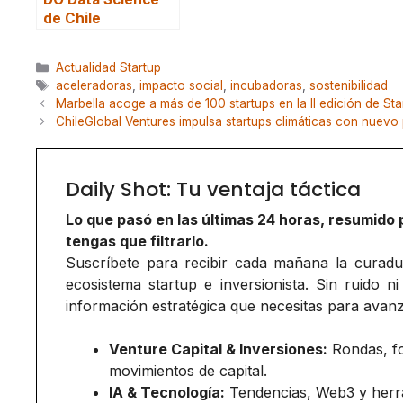
de Chile
Categorías
Actualidad Startup
Etiquetas
aceleradoras
,
impacto social
,
incubadoras
,
sostenibilidad
Marbella acoge a más de 100 startups en la II edición de St
ChileGlobal Ventures impulsa startups climáticas con nuev
Daily Shot: Tu ventaja táctica
Lo que pasó en las últimas 24 horas, resumido 
tengas que filtrarlo.
Suscríbete para recibir cada mañana la curadurí
ecosistema startup e inversionista. Sin ruido ni
información estratégica que necesitas para avanz
Venture Capital & Inversiones:
Rondas, f
movimientos de capital.
IA & Tecnología:
Tendencias, Web3 y herr